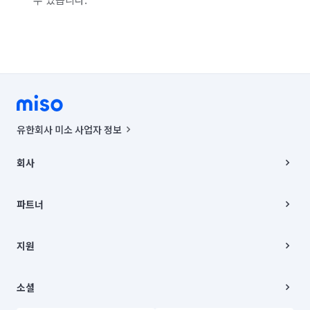
유한회사 미소 사업자 정보
사업자등록번호 : 291-87-00271 | 인허가번호 : 2016-3220163-14-5-
00019 |
회사
통신판매신고번호 : 2024-서울종로-1400(공정거래위원회 정보) |
대표이사 : CHING VICTOR COLUMBIA RHEE
회사소개
주소 | 본사: 서울특별시 종로구 율곡로 6(중학동, 트윈트리빌딩) B동 5층
채용
파트너
컨택센터 : 서울특별시 종로구 수송동 율곡로 24, 7층, 8층 미소
블로그
유한회사 미소는 통신판매중개자이며, 통신판매의 당사자가 아닙니다.
파트너 지원
상품, 상품정보, 거래에 관한 의무와 책임은 거래당사자에게 있습니다.
이사
지원
언론 보도 관련 문의:
contact@getmiso.com
이사 청소/입주 청소
대표번호: 1577-8808
고객센터
© 유한회사 미소. Miso, Inc. All Rights Reserved.
이용약관
소셜
개인정보처리방침