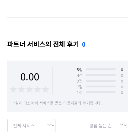
파트너 서비스의 전체 후기
0
5
점
0
0.00
4
점
0
3
점
0
2
점
0
1
점
0
*실제 미소에서 서비스를 받은 이용자들의 후기입니다.