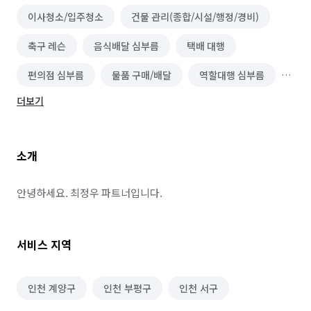
이사청소/입주청소
건물 관리(종합/시설/행정/경비)
축구 레슨
음식배달 심부름
택배 대행
편의점 심부름
물품 구매/배달
역할대행 심부름
더보기
기타 심부름
마트장보기 심부름
기타 집안일 심부름
택배 수거/보관
소개
소형물건 배달 심부름
찜질방·사우나·스파 알바
피트니스·스포츠 알바
단기 문화·여가·생활 알바
안녕하세요. 최정우 파트너입니다.
서비스 지역
인천 계양구
인천 부평구
인천 서구