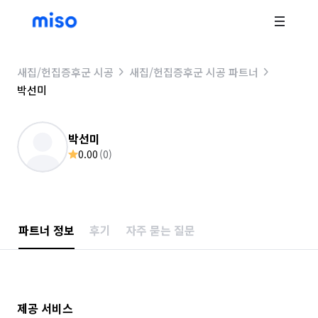
새집/헌집증후군 시공
새집/헌집증후군 시공 파트너
박선미
박선미
0.00
(
0
)
파트너 정보
후기
자주 묻는 질문
제공 서비스