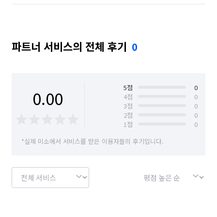
파트너 서비스의 전체 후기
0
5
점
0
0.00
4
점
0
3
점
0
2
점
0
1
점
0
*실제 미소에서 서비스를 받은 이용자들의 후기입니다.