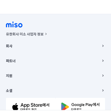
유한회사 미소 사업자 정보
사업자등록번호 : 291-87-00271 | 인허가번호 : 2016-3220163-14-5-
00019 |
회사
통신판매신고번호 : 2024-서울종로-1400(공정거래위원회 정보) |
대표이사 : CHING VICTOR COLUMBIA RHEE
회사소개
주소 | 본사: 서울특별시 종로구 율곡로 6(중학동, 트윈트리빌딩) B동 5층
채용
파트너
컨택센터 : 서울특별시 종로구 수송동 율곡로 24, 7층, 8층 미소
블로그
유한회사 미소는 통신판매중개자이며, 통신판매의 당사자가 아닙니다.
파트너 지원
상품, 상품정보, 거래에 관한 의무와 책임은 거래당사자에게 있습니다.
이사
지원
언론 보도 관련 문의:
contact@getmiso.com
이사 청소/입주 청소
대표번호: 1577-8808
고객센터
© 유한회사 미소. Miso, Inc. All Rights Reserved.
이용약관
소셜
개인정보처리방침
파트너 위치정보 이용약관
링크드인
문의하기
유튜브