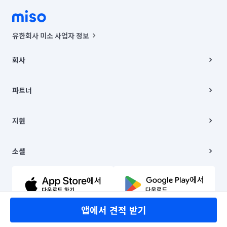
유한회사 미소 사업자 정보
사업자등록번호 : 291-87-00271 | 인허가번호 : 2016-3220163-14-5-
00019 |
회사
통신판매신고번호 : 2024-서울종로-1400(공정거래위원회 정보) |
대표이사 : CHING VICTOR COLUMBIA RHEE
회사소개
주소 | 본사: 서울특별시 종로구 율곡로 6(중학동, 트윈트리빌딩) B동 5층
채용
파트너
컨택센터 : 서울특별시 종로구 수송동 율곡로 24, 7층, 8층 미소
블로그
유한회사 미소는 통신판매중개자이며, 통신판매의 당사자가 아닙니다.
파트너 지원
상품, 상품정보, 거래에 관한 의무와 책임은 거래당사자에게 있습니다.
이사
지원
언론 보도 관련 문의:
contact@getmiso.com
이사 청소/입주 청소
대표번호: 1577-8808
고객센터
© 유한회사 미소. Miso, Inc. All Rights Reserved.
이용약관
소셜
개인정보처리방침
파트너 위치정보 이용약관
링크드인
문의하기
유튜브
앱에서 견적 받기