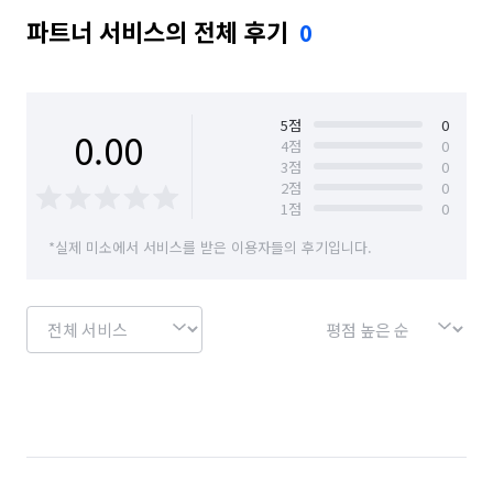
파트너 서비스의 전체 후기
0
5
점
0
0.00
4
점
0
3
점
0
2
점
0
1
점
0
*실제 미소에서 서비스를 받은 이용자들의 후기입니다.