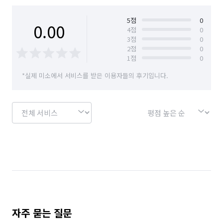
충북 청주시 흥덕구
충북 충주시
5
점
0
0.00
4
점
0
3
점
0
2
점
0
1
점
0
*실제 미소에서 서비스를 받은 이용자들의 후기입니다.
자주 묻는 질문