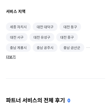
서비스 지역
세종 자치시
대전 대덕구
대전 동구
대전 서구
대전 유성구
대전 중구
충남 계룡시
충남 공주시
충남 금산군
더보기
충남 논산시
충남 당진시
충남 보령시
충남 부여군
충남 서산시
충남 서천군
충남 아산시
충남 예산군
충남 천안시 동남구
충남 천안시 서북구
충남 청양군
충남 태안군
파트너 서비스의 전체 후기
0
충남 홍성군
충북 청주시 상당구
충북 청주시 서원구
충북 청주시 청원구