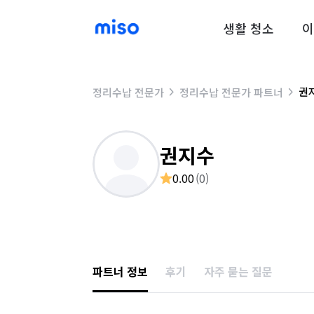
생활 청소
이
권
정리수납 전문가
정리수납 전문가 파트너
권지수
0.00
(
0
)
파트너 정보
후기
자주 묻는 질문