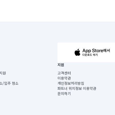
63-14-5-00019 |
지원
보) |
지원
고객센터
빌딩) B동 5층
이용약관
 미소
소/입주 청소
개인정보처리방침
 아닙니다.
파트너 위치정보 이용약관
게 있습니다.
문의하기