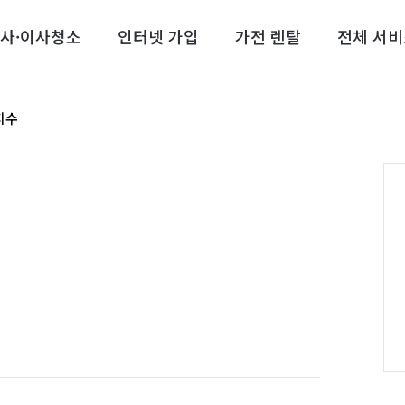
사·이사청소
인터넷 가입
가전 렌탈
전체 서비
지수