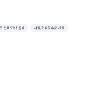
문 산책/간단 돌봄
새집/헌집증후군 시공