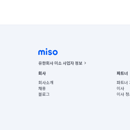
유한회사 미소 사업자 정보
사업자등록번호 : 291-87-00271 | 인허가번호 : 2016-32201
회사
파트너
통신판매신고번호 : 2024-서울종로-1400(공정거래위원회 정
대표이사 : CHING VICTOR COLUMBIA RHEE
회사소개
파트너 
주소 | 본사: 서울특별시 종로구 율곡로 6(중학동, 트윈트리
채용
이사
컨택센터 : 서울특별시 종로구 수송동 율곡로 24, 7층, 8층
블로그
이사 청
유한회사 미소는 통신판매중개자이며, 통신판매의 당사자가
상품, 상품정보, 거래에 관한 의무와 책임은 거래당사자에
언론 보도 관련 문의:
contact@getmiso.com
대표번호: 1577-8808
© 유한회사 미소. Miso, Inc. All Rights Reserved.