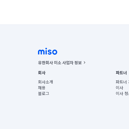
유한회사 미소 사업자 정보
사업자등록번호 : 291-87-00271 | 인허가번호 : 2016-32201
회사
파트너
통신판매신고번호 : 2024-서울종로-1400(공정거래위원회 정
대표이사 : CHING VICTOR COLUMBIA RHEE
회사소개
파트너 
주소 | 본사: 서울특별시 종로구 율곡로 6(중학동, 트윈트리
채용
이사
컨택센터 : 서울특별시 종로구 수송동 율곡로 24, 7층, 8층
블로그
이사 청
유한회사 미소는 통신판매중개자이며, 통신판매의 당사자가
상품, 상품정보, 거래에 관한 의무와 책임은 거래당사자에
언론 보도 관련 문의:
contact@getmiso.com
대표번호: 1577-8808
© 유한회사 미소. Miso, Inc. All Rights Reserved.