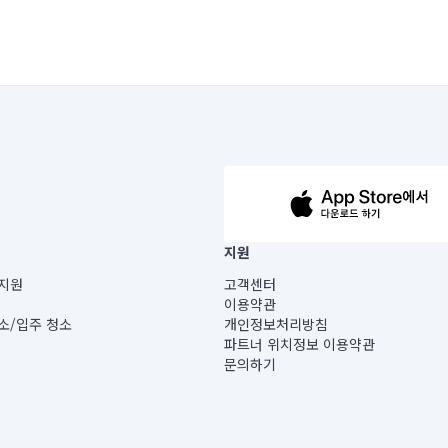
63-14-5-00019 |
지원
보) |
지원
고객센터
빌딩) B동 5층
이용약관
 미소
소/입주 청소
개인정보처리방침
 아닙니다.
파트너 위치정보 이용약관
게 있습니다.
문의하기