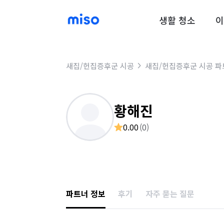
생활 청소
이
새집/헌집증후군 시공
새집/헌집증후군 시공 파
황해진
0.00
(
0
)
파트너 정보
후기
자주 묻는 질문