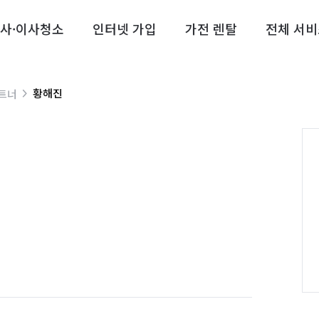
사·이사청소
인터넷 가입
가전 렌탈
전체 서비
황해진
트너