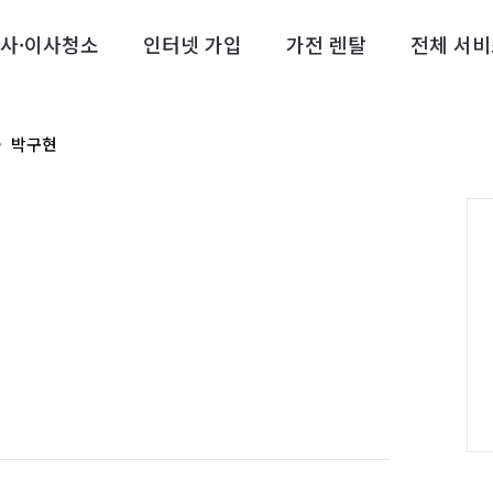
사·이사청소
인터넷 가입
가전 렌탈
전체 서비
박구현