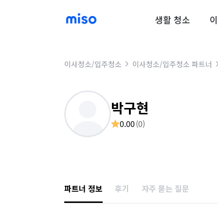
생활 청소
이
이사청소/입주청소
이사청소/입주청소 파트너
박구현
0.00
(
0
)
파트너 정보
후기
자주 묻는 질문