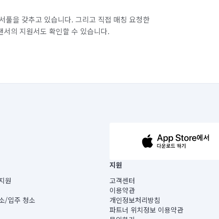
서풀을 갖추고 있습니다. 그리고 직접 매칭 요청한
랜서의 지원서도 확인할 수 있습니다.
63-14-5-00019 |
지원
보) |
지원
고객센터
빌딩) B동 5층
이용약관
 미소
소/입주 청소
개인정보처리방침
 아닙니다.
파트너 위치정보 이용약관
게 있습니다.