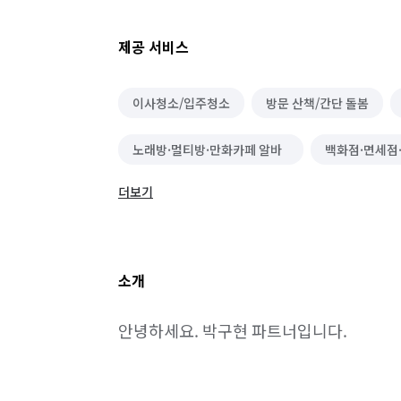
제공 서비스
이사청소/입주청소
방문 산책/간단 돌봄
노래방·멀티방·만화카페 알바
백화점·면세점
더보기
PC방·오락실·게임장 알바
볼링·당구·스크린
소개
안녕하세요. 박구현 파트너입니다.