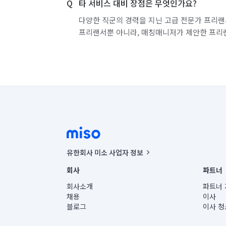
타 서비스 대비 장점은 무엇인가요?
다양한 직군의 경력을 지닌 고급 전문가 프리랜
프리랜서뿐 아니라, 매칭매니저가 제안한 프리
유한회사 미소 사업자 정보
사업자등록번호 : 291-87-00271 | 인허가번호 : 2016-32201
회사
파트너
통신판매신고번호 : 2024-서울종로-1400(공정거래위원회 정
대표이사 : CHING VICTOR COLUMBIA RHEE
회사소개
파트너 
주소 | 본사: 서울특별시 종로구 율곡로 6(중학동, 트윈트리
채용
이사
컨택센터 : 서울특별시 종로구 수송동 율곡로 24, 7층, 8층
블로그
이사 청
유한회사 미소는 통신판매중개자이며, 통신판매의 당사자가
상품, 상품정보, 거래에 관한 의무와 책임은 거래당사자에