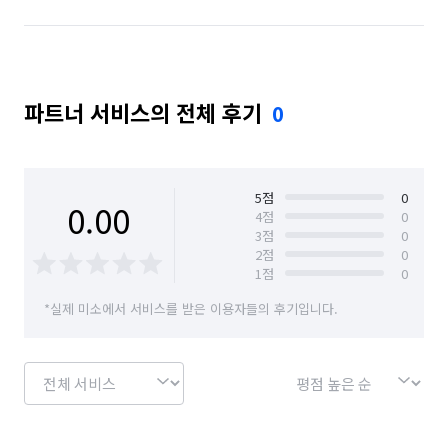
파트너 서비스의 전체 후기
0
5
점
0
0.00
4
점
0
3
점
0
2
점
0
1
점
0
*실제 미소에서 서비스를 받은 이용자들의 후기입니다.