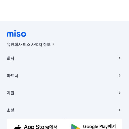
유한회사 미소 사업자 정보
사업자등록번호 : 291-87-00271 | 인허가번호 : 2016-3220163-14-5-
00019 |
회사
통신판매신고번호 : 2024-서울종로-1400(공정거래위원회 정보) |
대표이사 : CHING VICTOR COLUMBIA RHEE
회사소개
주소 | 본사: 서울특별시 종로구 율곡로 6(중학동, 트윈트리빌딩) B동 5층
채용
파트너
컨택센터 : 서울특별시 종로구 수송동 율곡로 24, 7층, 8층 미소
블로그
유한회사 미소는 통신판매중개자이며, 통신판매의 당사자가 아닙니다.
파트너 지원
상품, 상품정보, 거래에 관한 의무와 책임은 거래당사자에게 있습니다.
이사
지원
언론 보도 관련 문의:
contact@getmiso.com
이사 청소/입주 청소
대표번호: 1577-8808
고객센터
© 유한회사 미소. Miso, Inc. All Rights Reserved.
이용약관
소셜
개인정보처리방침
파트너 위치정보 이용약관
링크드인
문의하기
유튜브