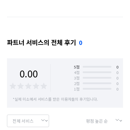
경기 김포시
경기 남양주시
경기 동두천시
경기 성남시 분당구
경기 성남시 수정구
경기 성남시 중원구
경기 수원시 권선구
파트너 서비스의 전체 후기
0
경기 수원시 영통구
경기 수원시 장안구
경기 수원시 팔달구
경기 시흥시
경기 안산시 단원구
경기 안산시 상록구
5
점
0
0.00
4
점
0
3
점
0
경기 안성시
경기 안양시 동안구
2
점
0
1
점
0
경기 안양시 만안구
경기 양주시
경기 양평군
*실제 미소에서 서비스를 받은 이용자들의 후기입니다.
경기 여주시
경기 연천군
경기 오산시
경기 용인시 기흥구
경기 용인시 수지구
경기 용인시 처인구
경기 의왕시
경기 의정부시