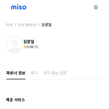
김광일
이사
이사 파트너
김광일
0.00
(
0
)
파트너 정보
후기
자주 묻는 질문
제공 서비스