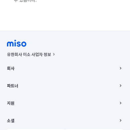
서울 중랑구
인천 강화군
인천 계양구
인천 남구
인천 남동구
인천 동구
인천 부평구
인천 서구
인천 연수구
인천 옹진군
인천 중구
경기 부천시 소사구
경기 부천시 원미구
경기 부천시 오정구
유한회사 미소 사업자 정보
경기 화성시 동탄구
경기 화성시 효행구
사업자등록번호 : 291-87-00271 | 인허가번호 : 2016-3220163-14-5-
00019 |
회사
통신판매신고번호 : 2024-서울종로-1400(공정거래위원회 정보) |
경기 화성시 만세구
경기 화성시 병점구
대표이사 : CHING VICTOR COLUMBIA RHEE
회사소개
주소 | 본사: 서울특별시 종로구 율곡로 6(중학동, 트윈트리빌딩) B동 5층
채용
파트너
컨택센터 : 서울특별시 종로구 수송동 율곡로 24, 7층, 8층 미소
블로그
유한회사 미소는 통신판매중개자이며, 통신판매의 당사자가 아닙니다.
파트너 지원
상품, 상품정보, 거래에 관한 의무와 책임은 거래당사자에게 있습니다.
이사
지원
언론 보도 관련 문의:
contact@getmiso.com
이사 청소/입주 청소
대표번호: 1577-8808
고객센터
© 유한회사 미소. Miso, Inc. All Rights Reserved.
이용약관
소셜
개인정보처리방침