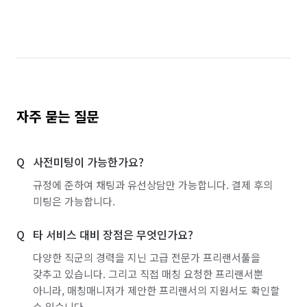
경기 이천시
경기 파주시
경기 평택시
경기 포천시
경기 하남시
경기 화성시
서울 강남구
서울 강동구
서울 강북구
서울 강서구
서울 관악구
서울 광진구
자주 묻는 질문
서울 구로구
서울 금천구
서울 노원구
사전미팅이 가능한가요?
서울 도봉구
서울 동대문구
서울 동작구
규정에 준하여 채팅과 유선상담만 가능합니다. 결제 후의
서울 마포구
서울 서대문구
서울 서초구
미팅은 가능합니다.
서울 성동구
서울 성북구
서울 송파구
타 서비스 대비 장점은 무엇인가요?
서울 양천구
서울 영등포구
서울 용산구
다양한 직군의 경력을 지닌 고급 전문가 프리랜서풀을
갖추고 있습니다. 그리고 직접 매칭 요청한 프리랜서뿐
서울 은평구
서울 종로구
서울 중구
아니라, 매칭매니저가 제안한 프리랜서의 지원서도 확인할
수 있습니다.