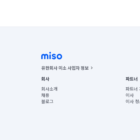
유한회사 미소 사업자 정보
사업자등록번호 : 291-87-00271 | 인허가번호 : 2016-32201
회사
파트너
통신판매신고번호 : 2024-서울종로-1400(공정거래위원회 정
대표이사 : CHING VICTOR COLUMBIA RHEE
회사소개
파트너 
주소 | 본사: 서울특별시 종로구 율곡로 6(중학동, 트윈트리
채용
이사
컨택센터 : 서울특별시 종로구 수송동 율곡로 24, 7층, 8층
블로그
이사 청
유한회사 미소는 통신판매중개자이며, 통신판매의 당사자가
상품, 상품정보, 거래에 관한 의무와 책임은 거래당사자에
언론 보도 관련 문의:
contact@getmiso.com
대표번호: 1577-8808
© 유한회사 미소. Miso, Inc. All Rights Reserved.