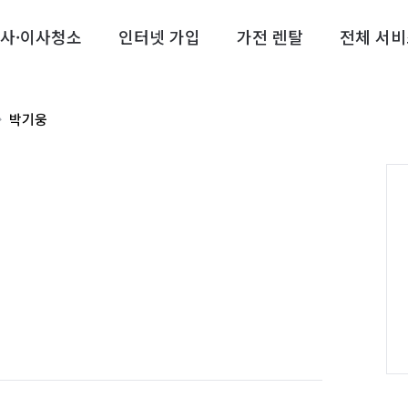
사·이사청소
인터넷 가입
가전 렌탈
전체 서비
박기웅