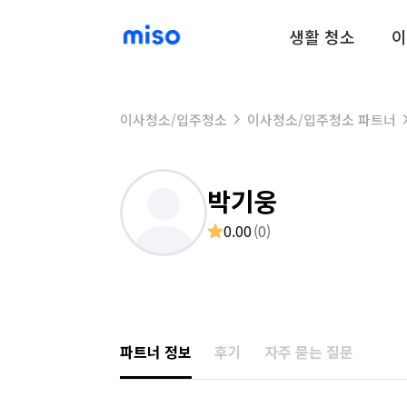
생활 청소
이
이사청소/입주청소
이사청소/입주청소 파트너
박기웅
0.00
(
0
)
파트너 정보
후기
자주 묻는 질문