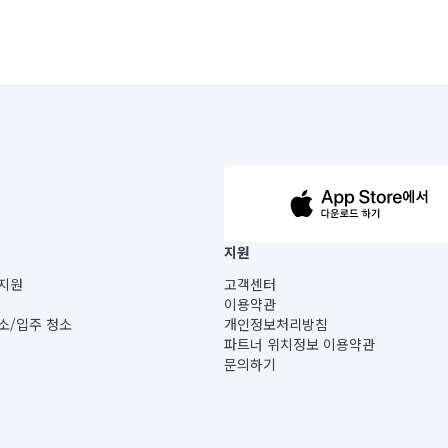
63-14-5-00019 |
지원
보) |
지원
고객센터
빌딩) B동 5층
이용약관
 미소
소/입주 청소
개인정보처리방침
 아닙니다.
파트너 위치정보 이용약관
게 있습니다.
문의하기