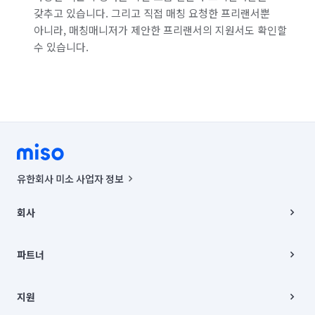
갖추고 있습니다. 그리고 직접 매칭 요청한 프리랜서뿐
아니라, 매칭매니저가 제안한 프리랜서의 지원서도 확인할
수 있습니다.
유한회사 미소 사업자 정보
사업자등록번호 : 291-87-00271 | 인허가번호 : 2016-3220163-14-5-
00019 |
회사
통신판매신고번호 : 2024-서울종로-1400(공정거래위원회 정보) |
대표이사 : CHING VICTOR COLUMBIA RHEE
회사소개
주소 | 본사: 서울특별시 종로구 율곡로 6(중학동, 트윈트리빌딩) B동 5층
채용
파트너
컨택센터 : 서울특별시 종로구 수송동 율곡로 24, 7층, 8층 미소
블로그
유한회사 미소는 통신판매중개자이며, 통신판매의 당사자가 아닙니다.
파트너 지원
상품, 상품정보, 거래에 관한 의무와 책임은 거래당사자에게 있습니다.
이사
지원
언론 보도 관련 문의:
contact@getmiso.com
이사 청소/입주 청소