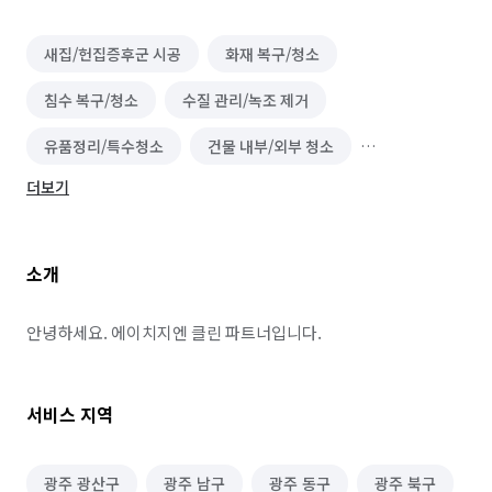
새집/헌집증후군 시공
화재 복구/청소
침수 복구/청소
수질 관리/녹조 제거
유품정리/특수청소
건물 내부/외부 청소
더보기
물탱크/저수조 청소
이사청소/입주청소
벌초/예초
대기 측정/관리
바닥 청소 (왁스 코팅)
소개
건물 관리(종합/시설/행정/경비)
하수구 청소
정리수납 전문가
곰팡이 제거
배관 청소
안녕하세요. 에이치지엔 클린 파트너입니다.
서비스 지역
광주 광산구
광주 남구
광주 동구
광주 북구