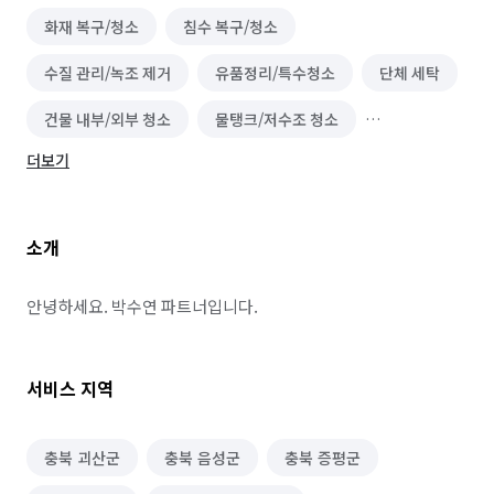
화재 복구/청소
침수 복구/청소
수질 관리/녹조 제거
유품정리/특수청소
단체 세탁
건물 내부/외부 청소
물탱크/저수조 청소
더보기
이사청소/입주청소
벌초/예초
대기 측정/관리
바닥 청소 (왁스 코팅)
건물 관리(종합/시설/행정/경비)
소개
하수구 청소
곰팡이 제거
배관 청소
안녕하세요. 박수연 파트너입니다.
서비스 지역
충북 괴산군
충북 음성군
충북 증평군