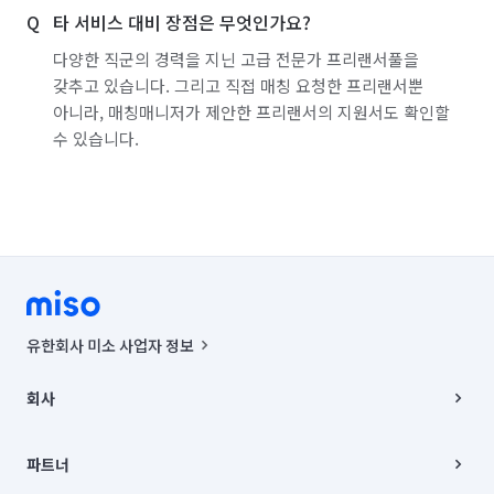
타 서비스 대비 장점은 무엇인가요?
다양한 직군의 경력을 지닌 고급 전문가 프리랜서풀을
갖추고 있습니다. 그리고 직접 매칭 요청한 프리랜서뿐
아니라, 매칭매니저가 제안한 프리랜서의 지원서도 확인할
수 있습니다.
유한회사 미소 사업자 정보
사업자등록번호 : 291-87-00271 | 인허가번호 : 2016-3220163-14-5-
00019 |
회사
통신판매신고번호 : 2024-서울종로-1400(공정거래위원회 정보) |
대표이사 : CHING VICTOR COLUMBIA RHEE
회사소개
주소 | 본사: 서울특별시 종로구 율곡로 6(중학동, 트윈트리빌딩) B동 5층
채용
파트너
컨택센터 : 서울특별시 종로구 수송동 율곡로 24, 7층, 8층 미소
블로그