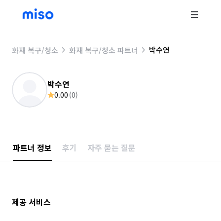
박수연
화재 복구/청소
화재 복구/청소 파트너
박수연
0.00
(
0
)
파트너 정보
후기
자주 묻는 질문
제공 서비스