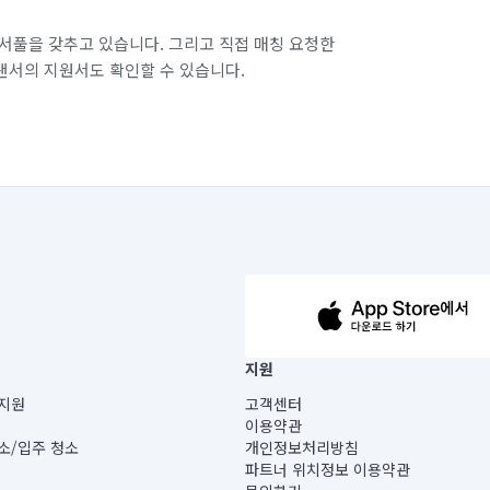
서풀을 갖추고 있습니다. 그리고 직접 매칭 요청한
랜서의 지원서도 확인할 수 있습니다.
63-14-5-00019 |
지원
보) |
지원
고객센터
빌딩) B동 5층
이용약관
 미소
소/입주 청소
개인정보처리방침
 아닙니다.
파트너 위치정보 이용약관
게 있습니다.