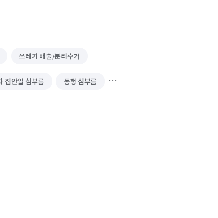
쓰레기 배출/분리수거
타 집안일 심부름
동행 심부름