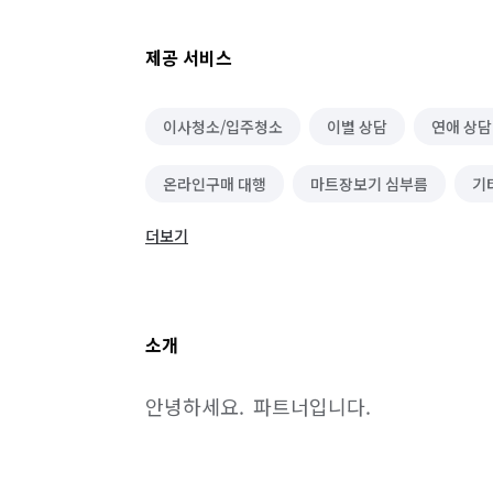
제공 서비스
이사청소/입주청소
이별 상담
연애 상담
온라인구매 대행
마트장보기 심부름
기
더보기
아동/청소년 상담
심리 상담
소개
안녕하세요.  파트너입니다.