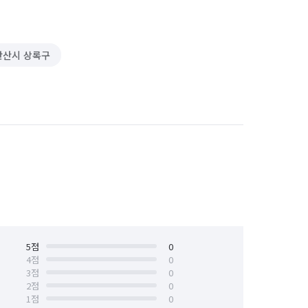
안산시 상록구
5
점
0
4
점
0
3
점
0
2
점
0
1
점
0