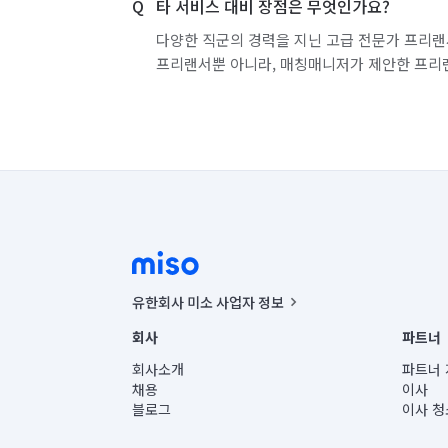
타 서비스 대비 장점은 무엇인가요?
다양한 직군의 경력을 지닌 고급 전문가 프리랜
프리랜서뿐 아니라, 매칭매니저가 제안한 프리
유한회사 미소 사업자 정보
사업자등록번호 : 291-87-00271 | 인허가번호 : 2016-32201
회사
파트너
통신판매신고번호 : 2024-서울종로-1400(공정거래위원회 정
대표이사 : CHING VICTOR COLUMBIA RHEE
회사소개
파트너 
주소 | 본사: 서울특별시 종로구 율곡로 6(중학동, 트윈트리
채용
이사
컨택센터 : 서울특별시 종로구 수송동 율곡로 24, 7층, 8층
블로그
이사 청
유한회사 미소는 통신판매중개자이며, 통신판매의 당사자가
상품, 상품정보, 거래에 관한 의무와 책임은 거래당사자에