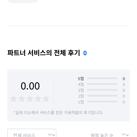
파트너 서비스의 전체 후기
0
5
점
0
0.00
4
점
0
3
점
0
2
점
0
1
점
0
*실제 미소에서 서비스를 받은 이용자들의 후기입니다.