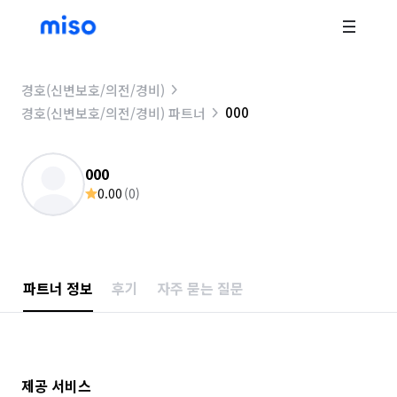
경호(신변보호/의전/경비)
000
경호(신변보호/의전/경비) 파트너
000
0.00
(
0
)
파트너 정보
후기
자주 묻는 질문
제공 서비스