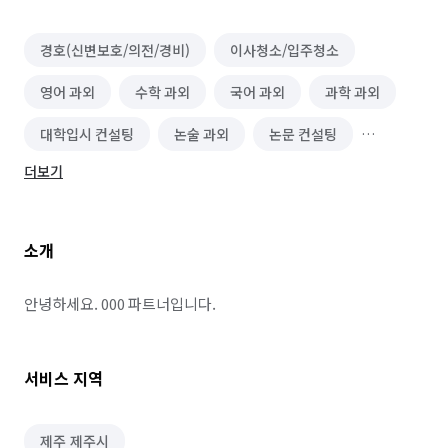
경호(신변보호/의전/경비)
이사청소/입주청소
영어 과외
수학 과외
국어 과외
과학 과외
대학입시 컨설팅
논술 과외
논문 컨설팅
더보기
검정고시 과외
자기주도학습 코칭
아랍어 과외
사회 과외
대학입시자소서 컨설팅
소개
정리수납 전문가
안녕하세요. 000 파트너입니다.
서비스 지역
제주 제주시