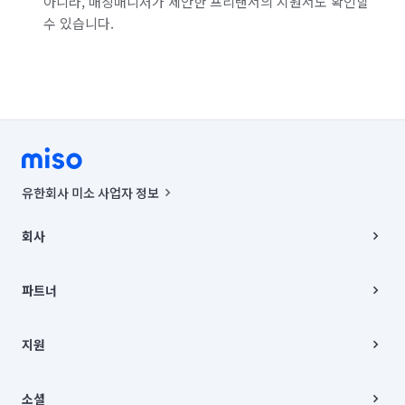
아니라, 매칭매니저가 제안한 프리랜서의 지원서도 확인할
수 있습니다.
유한회사 미소 사업자 정보
사업자등록번호 : 291-87-00271 | 인허가번호 : 2016-3220163-14-5-
00019 |
회사
통신판매신고번호 : 2024-서울종로-1400(공정거래위원회 정보) |
대표이사 : CHING VICTOR COLUMBIA RHEE
회사소개
주소 | 본사: 서울특별시 종로구 율곡로 6(중학동, 트윈트리빌딩) B동 5층
채용
파트너
컨택센터 : 서울특별시 종로구 수송동 율곡로 24, 7층, 8층 미소
블로그
유한회사 미소는 통신판매중개자이며, 통신판매의 당사자가 아닙니다.
파트너 지원
상품, 상품정보, 거래에 관한 의무와 책임은 거래당사자에게 있습니다.
이사
지원
언론 보도 관련 문의:
contact@getmiso.com
이사 청소/입주 청소
대표번호: 1577-8808
고객센터
© 유한회사 미소. Miso, Inc. All Rights Reserved.
이용약관
소셜