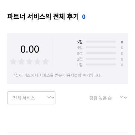
파트너 서비스의 전체 후기
0
5
점
0
0.00
4
점
0
3
점
0
2
점
0
1
점
0
*실제 미소에서 서비스를 받은 이용자들의 후기입니다.