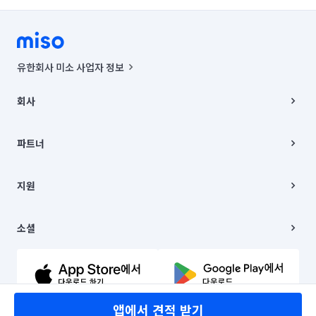
유한회사 미소 사업자 정보
사업자등록번호 : 291-87-00271 | 인허가번호 : 2016-3220163-14-5-
00019 |
회사
통신판매신고번호 : 2024-서울종로-1400(공정거래위원회 정보) |
대표이사 : CHING VICTOR COLUMBIA RHEE
회사소개
주소 | 본사: 서울특별시 종로구 율곡로 6(중학동, 트윈트리빌딩) B동 5층
채용
파트너
컨택센터 : 서울특별시 종로구 수송동 율곡로 24, 7층, 8층 미소
블로그
유한회사 미소는 통신판매중개자이며, 통신판매의 당사자가 아닙니다.
파트너 지원
상품, 상품정보, 거래에 관한 의무와 책임은 거래당사자에게 있습니다.
이사
지원
언론 보도 관련 문의:
contact@getmiso.com
이사 청소/입주 청소
대표번호: 1577-8808
고객센터
© 유한회사 미소. Miso, Inc. All Rights Reserved.
이용약관
소셜
개인정보처리방침
파트너 위치정보 이용약관
링크드인
문의하기
유튜브
앱에서 견적 받기