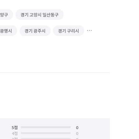
덕양구
경기 고양시 일산동구
 광명시
경기 광주시
경기 구리시
경기 동두천시
경기 성남시 분당구
경기 수원시 권선구
경기 수원시 영통구
경기 시흥시
경기 안산시 단원구
안양시 동안구
경기 안양시 만안구
경기 연천군
경기 오산시
경기 용인시 처인구
5
점
경기 의왕시
0
4
점
0