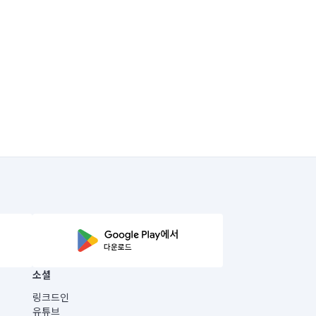
소셜
링크드인
유튜브