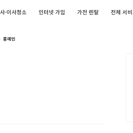
사·이사청소
인터넷 가입
가전 렌탈
전체 서비
홍예빈