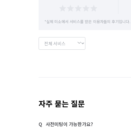
경기 의정부시
경기 이천시
경기 파주시
경기 하남시
경기 화성시
경기 부천시 
*실제 미소에서 서비스를 받은 이용자들의 후기입니다.
경기 부천시 오정구
경기 화성시 동탄구
경기 화성시 병점구
자주 묻는 질문
사전미팅이 가능한가요?