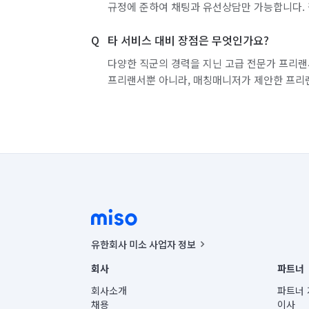
규정에 준하여 채팅과 유선상담만 가능합니다. 
타 서비스 대비 장점은 무엇인가요?
다양한 직군의 경력을 지닌 고급 전문가 프리랜
프리랜서뿐 아니라, 매칭매니저가 제안한 프리
유한회사 미소 사업자 정보
사업자등록번호 : 291-87-00271 | 인허가번호 : 2016-32201
회사
파트너
통신판매신고번호 : 2024-서울종로-1400(공정거래위원회 정
대표이사 : CHING VICTOR COLUMBIA RHEE
회사소개
파트너 
주소 | 본사: 서울특별시 종로구 율곡로 6(중학동, 트윈트리
채용
이사