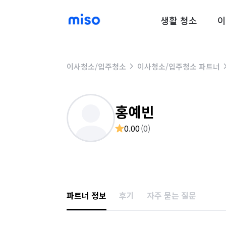
생활 청소
이
이사청소/입주청소
이사청소/입주청소 파트너
홍예빈
0.00
(
0
)
파트너 정보
후기
자주 묻는 질문