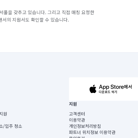
서풀을 갖추고 있습니다. 그리고 직접 매칭 요청한
랜서의 지원서도 확인할 수 있습니다.
63-14-5-00019 |
지원
보) |
지원
고객센터
빌딩) B동 5층
이용약관
 미소
소/입주 청소
개인정보처리방침
 아닙니다.
파트너 위치정보 이용약관
게 있습니다.