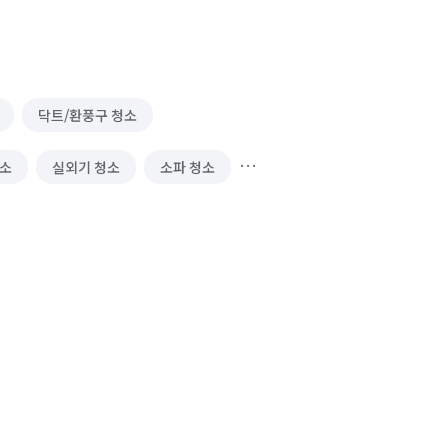
닥트/환풍구 청소
청소
실외기 청소
소파 청소
 청소 (상업용)
냉장고 청소 (업소용)