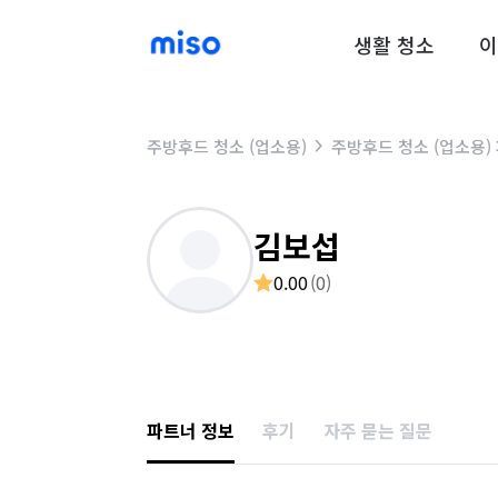
생활 청소
이
주방후드 청소 (업소용)
주방후드 청소 (업소용)
김보섭
0.00
(
0
)
파트너 정보
후기
자주 묻는 질문