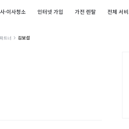
사·이사청소
인터넷 가입
가전 렌탈
전체 서비
김보섭
 파트너