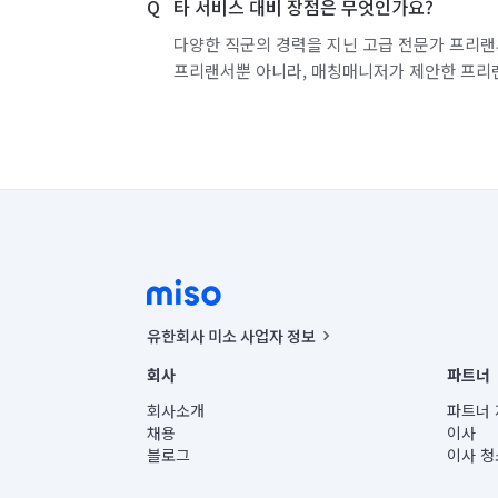
타 서비스 대비 장점은 무엇인가요?
다양한 직군의 경력을 지닌 고급 전문가 프리랜
프리랜서뿐 아니라, 매칭매니저가 제안한 프리
유한회사 미소 사업자 정보
사업자등록번호 : 291-87-00271 | 인허가번호 : 2016-32201
회사
파트너
통신판매신고번호 : 2024-서울종로-1400(공정거래위원회 정
대표이사 : CHING VICTOR COLUMBIA RHEE
회사소개
파트너 
주소 | 본사: 서울특별시 종로구 율곡로 6(중학동, 트윈트리
채용
이사
컨택센터 : 서울특별시 종로구 수송동 율곡로 24, 7층, 8층
블로그
이사 청
유한회사 미소는 통신판매중개자이며, 통신판매의 당사자가
상품, 상품정보, 거래에 관한 의무와 책임은 거래당사자에