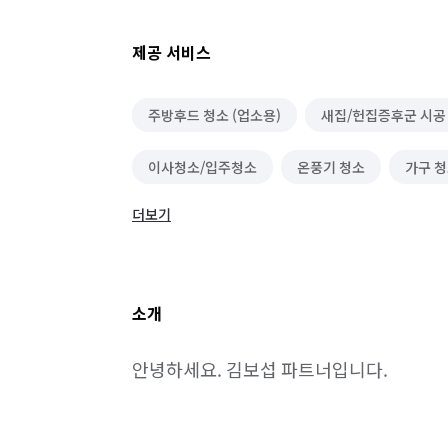
제공 서비스
주방후드 청소 (업소용)
새집/헌집증후군 시공
이사청소/입주청소
온풍기 청소
가구 
더보기
에어컨 청소 (상업용)
중국어 번역
세탁기
정리수납 전문가
카페트 청소
소개
안녕하세요. 김보섭 파트너입니다.