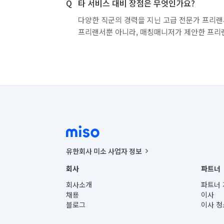
타 서비스 대비 장점은 무엇인가요?
다양한 직군의 경력을 지닌 고급 전문가 프리랜
프리랜서뿐 아니라, 매칭매니저가 제안한 프리
유한회사 미소 사업자 정보
사업자등록번호 : 291-87-00271 | 인허가번호 : 2016-32201
회사
파트너
통신판매신고번호 : 2024-서울종로-1400(공정거래위원회 정
대표이사 : CHING VICTOR COLUMBIA RHEE
회사소개
파트너 
주소 | 본사: 서울특별시 종로구 율곡로 6(중학동, 트윈트리
채용
이사
컨택센터 : 서울특별시 종로구 수송동 율곡로 24, 7층, 8층
블로그
이사 청
유한회사 미소는 통신판매중개자이며, 통신판매의 당사자가
상품, 상품정보, 거래에 관한 의무와 책임은 거래당사자에