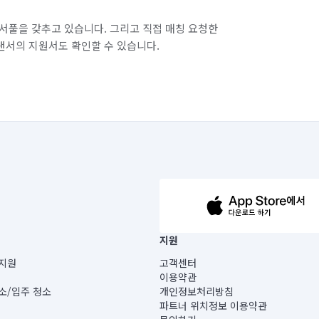
서풀을 갖추고 있습니다. 그리고 직접 매칭 요청한
랜서의 지원서도 확인할 수 있습니다.
63-14-5-00019 |
지원
보) |
지원
고객센터
빌딩) B동 5층
이용약관
 미소
소/입주 청소
개인정보처리방침
 아닙니다.
파트너 위치정보 이용약관
게 있습니다.