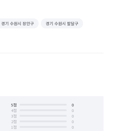
경기 수원시 장안구
경기 수원시 팔달구
5
점
0
4
점
0
3
점
0
2
점
0
1
점
0