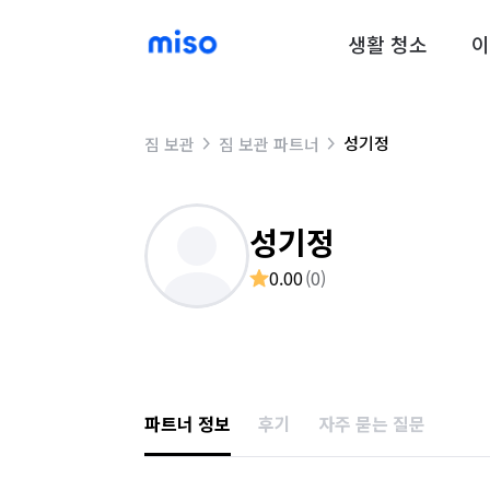
생활 청소
이
성기정
짐 보관
짐 보관 파트너
성기정
0.00
(
0
)
파트너 정보
후기
자주 묻는 질문