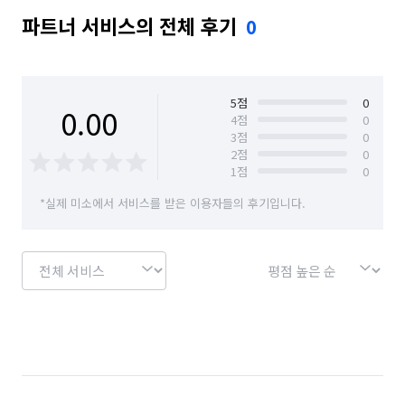
파트너 서비스의 전체 후기
0
5
점
0
0.00
4
점
0
3
점
0
2
점
0
1
점
0
*실제 미소에서 서비스를 받은 이용자들의 후기입니다.