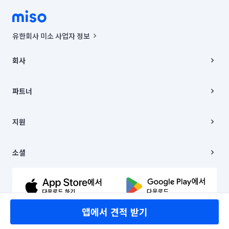
유한회사 미소 사업자 정보
사업자등록번호 : 291-87-00271 | 인허가번호 : 2016-3220163-14-5-
00019 |
회사
통신판매신고번호 : 2024-서울종로-1400(공정거래위원회 정보) |
대표이사 : CHING VICTOR COLUMBIA RHEE
회사소개
주소 | 본사: 서울특별시 종로구 율곡로 6(중학동, 트윈트리빌딩) B동 5층
채용
파트너
컨택센터 : 서울특별시 종로구 수송동 율곡로 24, 7층, 8층 미소
블로그
유한회사 미소는 통신판매중개자이며, 통신판매의 당사자가 아닙니다.
파트너 지원
상품, 상품정보, 거래에 관한 의무와 책임은 거래당사자에게 있습니다.
이사
지원
언론 보도 관련 문의:
contact@getmiso.com
이사 청소/입주 청소
대표번호: 1577-8808
고객센터
© 유한회사 미소. Miso, Inc. All Rights Reserved.
이용약관
소셜
개인정보처리방침
파트너 위치정보 이용약관
링크드인
문의하기
유튜브
앱에서 견적 받기