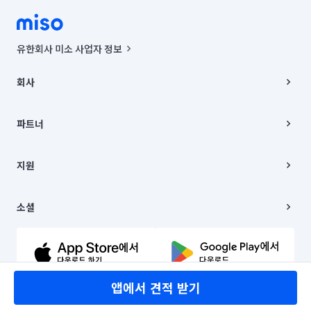
유한회사 미소 사업자 정보
사업자등록번호 : 291-87-00271 | 인허가번호 : 2016-3220163-14-5-
00019 |
회사
통신판매신고번호 : 2024-서울종로-1400(공정거래위원회 정보) |
대표이사 : CHING VICTOR COLUMBIA RHEE
회사소개
주소 | 본사: 서울특별시 종로구 율곡로 6(중학동, 트윈트리빌딩) B동 5층
채용
파트너
컨택센터 : 서울특별시 종로구 수송동 율곡로 24, 7층, 8층 미소
블로그
유한회사 미소는 통신판매중개자이며, 통신판매의 당사자가 아닙니다.
파트너 지원
상품, 상품정보, 거래에 관한 의무와 책임은 거래당사자에게 있습니다.
이사
지원
언론 보도 관련 문의:
contact@getmiso.com
이사 청소/입주 청소
대표번호: 1577-8808
고객센터
© 유한회사 미소. Miso, Inc. All Rights Reserved.
이용약관
소셜
개인정보처리방침
파트너 위치정보 이용약관
링크드인
문의하기
유튜브
앱에서 견적 받기