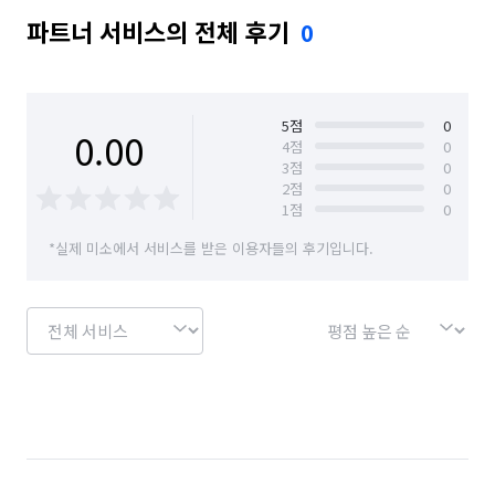
파트너 서비스의 전체 후기
0
5
점
0
0.00
4
점
0
3
점
0
2
점
0
1
점
0
*실제 미소에서 서비스를 받은 이용자들의 후기입니다.