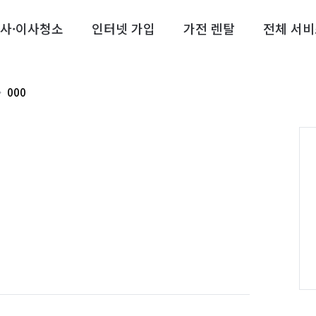
사·이사청소
인터넷 가입
가전 렌탈
전체 서비
000