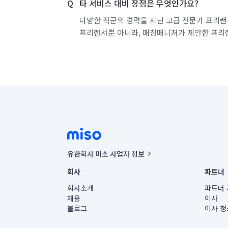
타 서비스 대비 장점은 무엇인가요?
경기 화성시 효행구
경기 화성시 만세구
다양한 직군의 경력을 지닌 고급 전문가 프리랜
프리랜서뿐 아니라, 매칭매니저가 제안한 프리
유한회사 미소 사업자 정보
사업자등록번호 : 291-87-00271 | 인허가번호 : 2016-32201
회사
파트너
통신판매신고번호 : 2024-서울종로-1400(공정거래위원회 정
대표이사 : CHING VICTOR COLUMBIA RHEE
회사소개
파트너 
주소 | 본사: 서울특별시 종로구 율곡로 6(중학동, 트윈트리
채용
이사
컨택센터 : 서울특별시 종로구 수송동 율곡로 24, 7층, 8층
블로그
이사 청
유한회사 미소는 통신판매중개자이며, 통신판매의 당사자가
상품, 상품정보, 거래에 관한 의무와 책임은 거래당사자에