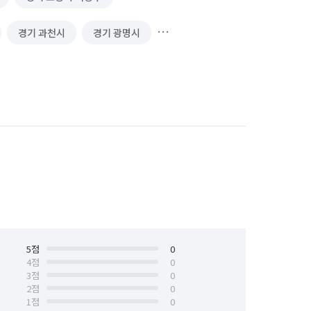
경기 과천시
경기 광명시
경기 김포시
경기 남양주시
 성남시 수정구
경기 성남시 중원구
경기 수원시 장안구
경기 수원시 팔달구
안산시 상록구
경기 안성시
경기 양주시
경기 양평군
경기 용인시 기흥구
5
점
0
4
점
0
3
점
0
경기 의왕시
경기 의정부시
2
점
0
1
점
0