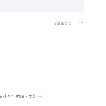
경기 포천시
경기 하남시
서울 강북구
서울 강서구
서울 금천구
서울 노원구
서울 마포구
서울 서대문구
서울 송파구
서울 양천구
서울 종로구
서울 중구
인천 남구
인천 남동구
인천 동구
인천 옹진군
인천 중구
결제 후의 미팅은 가능합니다.
경기 부천시 오정구
경기 화성시 동탄구