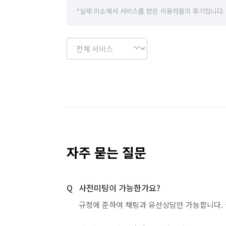
경기 이천시
경기 파주시
경기 평택시
*실제 미소에서 서비스를 받은 이용자들의 후기입니다.
경기 화성시
서울 강남구
서울 강동구
서울 관악구
서울 광진구
서울 구로구
서울 도봉구
서울 동대문구
서울 동작구
서울 서초구
서울 성동구
서울 성북구
서울 영등포구
서울 용산구
서울 은평구
자주 묻는 질문
서울 중랑구
인천 강화군
인천 계양구
사전미팅이 가능한가요?
인천 부평구
인천 서구
인천 연수구
규정에 준하여 채팅과 유선상담만 가능합니다. 
경기 부천시 소사구
경기 부천시 원미구