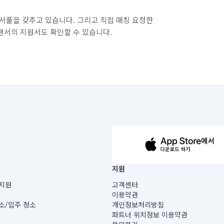
경기 화성시 병점구
서풀을 갖추고 있습니다. 그리고 직접 매칭 요청한
랜서의 지원서도 확인할 수 있습니다.
63-14-5-00019 |
지원
보) |
지원
고객센터
빌딩) B동 5층
이용약관
 미소
소/입주 청소
개인정보처리방침
 아닙니다.
파트너 위치정보 이용약관
게 있습니다.