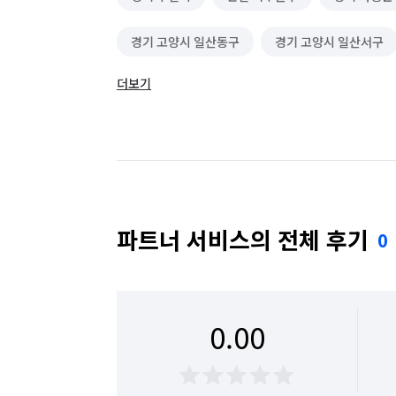
경기 고양시 일산동구
경기 고양시 일산서구
더보기
경기 광주시
경기 구리시
경기 군포시
경기 동두천시
경기 성남시 분당구
경기
경기 수원시 권선구
경기 수원시 영통구
경기 시흥시
경기 안산시 단원구
경기 
파트너 서비스의 전체 후기
0
경기 안양시 동안구
경기 안양시 만안구
경기 여주시
경기 연천군
경기 오산시
0.00
경기 용인시 수지구
경기 용인시 처인구