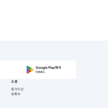
소셜
링크드인
유튜브