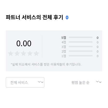
파트너 서비스의 전체 후기
0
5
점
0
0.00
4
점
0
3
점
0
2
점
0
1
점
0
*실제 미소에서 서비스를 받은 이용자들의 후기입니다.