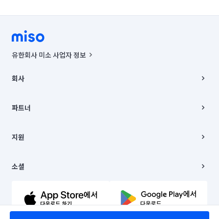
유한회사 미소 사업자 정보
사업자등록번호 : 291-87-00271 | 인허가번호 : 2016-3220163-14-5-
00019 |
회사
통신판매신고번호 : 2024-서울종로-1400(공정거래위원회 정보) |
대표이사 : CHING VICTOR COLUMBIA RHEE
회사소개
주소 | 본사: 서울특별시 종로구 율곡로 6(중학동, 트윈트리빌딩) B동 5층
채용
파트너
컨택센터 : 서울특별시 종로구 수송동 율곡로 24, 7층, 8층 미소
블로그
유한회사 미소는 통신판매중개자이며, 통신판매의 당사자가 아닙니다.
파트너 지원
상품, 상품정보, 거래에 관한 의무와 책임은 거래당사자에게 있습니다.
이사
지원
언론 보도 관련 문의:
contact@getmiso.com
이사 청소/입주 청소
대표번호: 1577-8808
고객센터
© 유한회사 미소. Miso, Inc. All Rights Reserved.
이용약관
소셜
개인정보처리방침
파트너 위치정보 이용약관
링크드인
문의하기
유튜브