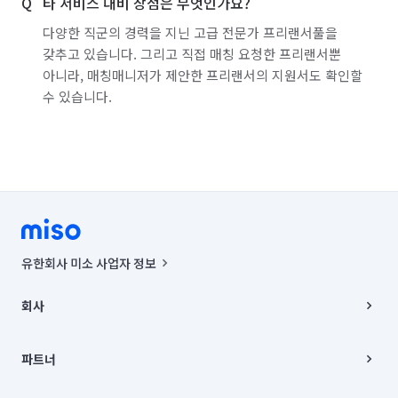
타 서비스 대비 장점은 무엇인가요?
다양한 직군의 경력을 지닌 고급 전문가 프리랜서풀을
갖추고 있습니다. 그리고 직접 매칭 요청한 프리랜서뿐
아니라, 매칭매니저가 제안한 프리랜서의 지원서도 확인할
수 있습니다.
유한회사 미소 사업자 정보
사업자등록번호 : 291-87-00271 | 인허가번호 : 2016-3220163-14-5-
00019 |
회사
통신판매신고번호 : 2024-서울종로-1400(공정거래위원회 정보) |
대표이사 : CHING VICTOR COLUMBIA RHEE
회사소개
주소 | 본사: 서울특별시 종로구 율곡로 6(중학동, 트윈트리빌딩) B동 5층
채용
파트너
컨택센터 : 서울특별시 종로구 수송동 율곡로 24, 7층, 8층 미소
블로그
유한회사 미소는 통신판매중개자이며, 통신판매의 당사자가 아닙니다.
파트너 지원