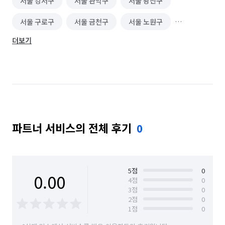
서울 강서구
서울 관악구
서울 광진구
서울 구로구
서울 금천구
서울 노원구
더보기
서울 도봉구
서울 동대문구
서울 동작구
서울 마포구
서울 서대문구
서울 서초구
서울 성동구
서울 성북구
서울 송파구
서울 양천구
서울 영등포구
서울 용산구
파트너 서비스의 전체 후기
0
서울 은평구
서울 종로구
서울 중구
서울 중랑구
5
점
0
0.00
4
점
0
3
점
0
2
점
0
1
점
0