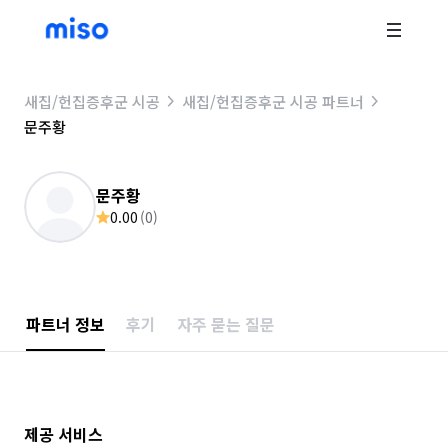
새집/헌집증후군 시공
새집/헌집증후군 시공 파트너
문주황
문주황
0.00
(
0
)
파트너 정보
후기
자주 묻는 질문
제공 서비스