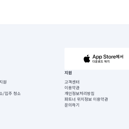
63-14-5-00019 |
지원
보) |
지원
고객센터
빌딩) B동 5층
이용약관
 미소
소/입주 청소
개인정보처리방침
 아닙니다.
파트너 위치정보 이용약관
게 있습니다.
문의하기