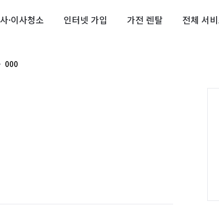
사·이사청소
인터넷 가입
가전 렌탈
전체 서비
000