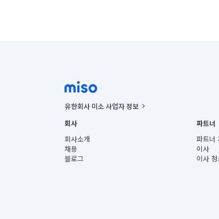
유한회사 미소 사업자 정보
사업자등록번호 : 291-87-00271 | 인허가번호 : 2016-32201
회사
파트너
통신판매신고번호 : 2024-서울종로-1400(공정거래위원회 정
대표이사 : CHING VICTOR COLUMBIA RHEE
회사소개
파트너 
주소 | 본사: 서울특별시 종로구 율곡로 6(중학동, 트윈트리
채용
이사
컨택센터 : 서울특별시 종로구 수송동 율곡로 24, 7층, 8층
블로그
이사 청
유한회사 미소는 통신판매중개자이며, 통신판매의 당사자가
상품, 상품정보, 거래에 관한 의무와 책임은 거래당사자에
언론 보도 관련 문의:
contact@getmiso.com
대표번호: 1577-8808
© 유한회사 미소. Miso, Inc. All Rights Reserved.