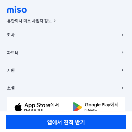
유한회사 미소 사업자 정보
사업자등록번호 : 291-87-00271 | 인허가번호 : 2016-3220163-14-5-
00019 |
회사
통신판매신고번호 : 2024-서울종로-1400(공정거래위원회 정보) |
대표이사 : CHING VICTOR COLUMBIA RHEE
회사소개
주소 | 본사: 서울특별시 종로구 율곡로 6(중학동, 트윈트리빌딩) B동 5층
채용
파트너
컨택센터 : 서울특별시 종로구 수송동 율곡로 24, 7층, 8층 미소
블로그
유한회사 미소는 통신판매중개자이며, 통신판매의 당사자가 아닙니다.
파트너 지원
상품, 상품정보, 거래에 관한 의무와 책임은 거래당사자에게 있습니다.
이사
지원
언론 보도 관련 문의:
contact@getmiso.com
이사 청소/입주 청소
대표번호: 1577-8808
고객센터
© 유한회사 미소. Miso, Inc. All Rights Reserved.
이용약관
소셜
개인정보처리방침
파트너 위치정보 이용약관
링크드인
문의하기
유튜브
앱에서 견적 받기