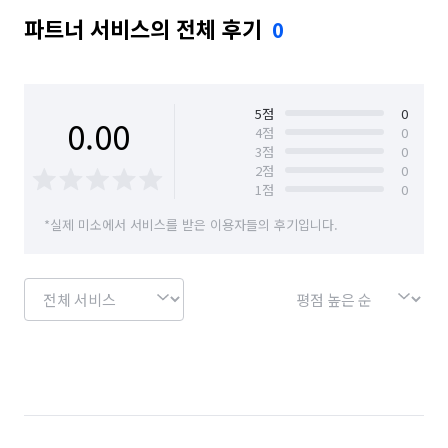
파트너 서비스의 전체 후기
0
5
점
0
0.00
4
점
0
3
점
0
2
점
0
1
점
0
*실제 미소에서 서비스를 받은 이용자들의 후기입니다.