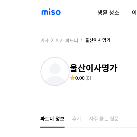
생활 청소
이
울산이사명가
이사
이사 파트너
울산이사명가
0.00
(
0
)
파트너 정보
후기
자주 묻는 질문