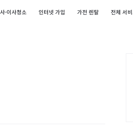
사·이사청소
인터넷 가입
가전 렌탈
전체 서비