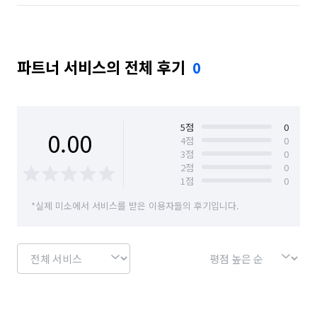
파트너 서비스의 전체 후기
0
5
점
0
0.00
4
점
0
3
점
0
2
점
0
1
점
0
*실제 미소에서 서비스를 받은 이용자들의 후기입니다.