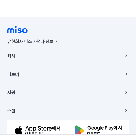
유한회사 미소 사업자 정보
사업자등록번호 : 291-87-00271 | 인허가번호 : 2016-3220163-14-5-
00019 |
회사
통신판매신고번호 : 2024-서울종로-1400(공정거래위원회 정보) |
대표이사 : CHING VICTOR COLUMBIA RHEE
회사소개
주소 | 본사: 서울특별시 종로구 율곡로 6(중학동, 트윈트리빌딩) B동 5층
채용
파트너
컨택센터 : 서울특별시 종로구 수송동 율곡로 24, 7층, 8층 미소
블로그
유한회사 미소는 통신판매중개자이며, 통신판매의 당사자가 아닙니다.
파트너 지원
상품, 상품정보, 거래에 관한 의무와 책임은 거래당사자에게 있습니다.
이사
지원
언론 보도 관련 문의:
contact@getmiso.com
이사 청소/입주 청소
대표번호: 1577-8808
고객센터
© 유한회사 미소. Miso, Inc. All Rights Reserved.
이용약관
소셜
개인정보처리방침
파트너 위치정보 이용약관
링크드인
문의하기
유튜브