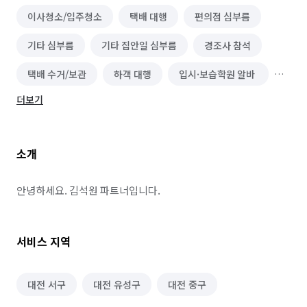
이사청소/입주청소
택배 대행
편의점 심부름
기타 심부름
기타 집안일 심부름
경조사 참석
택배 수거/보관
하객 대행
입시·보습학원 알바
더보기
자료조사·리서치 알바
보조출연·방청 알바
이색테마·키즈카페 알바
놀이공원·테마파크 알바
소개
찜질방·사우나·스파 알바
방송스텝·촬영보조 알바
여행·캠프·레포츠 알바
영화·공연·전시장 알바
안녕하세요. 김석원 파트너입니다.
피트니스·스포츠 알바
편의점 알바
서비스 지역
단기 매장관리·판매 알바
단기 문화·여가·생활 알바
단기 방송·미디어 알바
단기 사무직 알바
대전 서구
대전 유성구
대전 중구
단기 서빙·주방 알바
커피·디저트전문점 알바