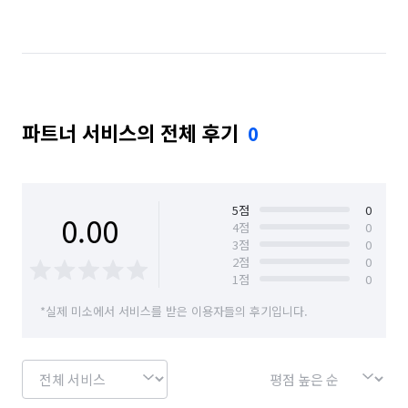
일반음식점 알바
학교·도서관·교육기관 알바
공공기관·공기업·협회 알바
약국 알바
노래방·멀티방·만화카페 알바
파트너 서비스의 전체 후기
0
백화점·면세점·아울렛 알바
서점·문구·팬시점 알바
볼링·당구·스크린골프장 알바
5
점
0
0.00
스터디룸·독서실·고시원 알바
4
점
0
3
점
0
2
점
0
1
점
0
*실제 미소에서 서비스를 받은 이용자들의 후기입니다.