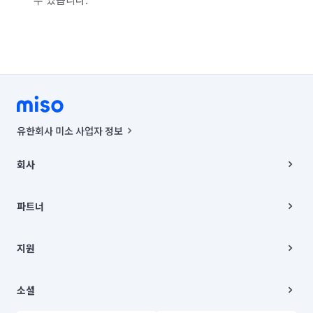
유한회사 미소 사업자 정보
사업자등록번호 : 291-87-00271 | 인허가번호 : 2016-3220163-14-5-
00019 |
회사
통신판매신고번호 : 2024-서울종로-1400(공정거래위원회 정보) |
대표이사 : CHING VICTOR COLUMBIA RHEE
회사소개
주소 | 본사: 서울특별시 종로구 율곡로 6(중학동, 트윈트리빌딩) B동 5층
채용
파트너
컨택센터 : 서울특별시 종로구 수송동 율곡로 24, 7층, 8층 미소
블로그
유한회사 미소는 통신판매중개자이며, 통신판매의 당사자가 아닙니다.
파트너 지원
상품, 상품정보, 거래에 관한 의무와 책임은 거래당사자에게 있습니다.
이사
지원
언론 보도 관련 문의:
contact@getmiso.com
이사 청소/입주 청소
대표번호: 1577-8808
고객센터
© 유한회사 미소. Miso, Inc. All Rights Reserved.
이용약관
소셜
개인정보처리방침