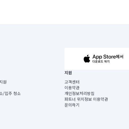
63-14-5-00019 |
지원
보) |
지원
고객센터
빌딩) B동 5층
이용약관
 미소
소/입주 청소
개인정보처리방침
 아닙니다.
파트너 위치정보 이용약관
게 있습니다.
문의하기