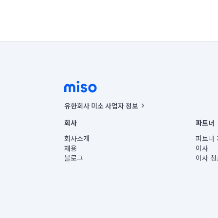
유한회사 미소 사업자 정보
사업자등록번호 : 291-87-00271 | 인허가번호 : 2016-32201
회사
파트너
통신판매신고번호 : 2024-서울종로-1400(공정거래위원회 정
대표이사 : CHING VICTOR COLUMBIA RHEE
회사소개
파트너 
주소 | 본사: 서울특별시 종로구 율곡로 6(중학동, 트윈트리
채용
이사
컨택센터 : 서울특별시 종로구 수송동 율곡로 24, 7층, 8층
블로그
이사 청
유한회사 미소는 통신판매중개자이며, 통신판매의 당사자가
상품, 상품정보, 거래에 관한 의무와 책임은 거래당사자에
언론 보도 관련 문의:
contact@getmiso.com
대표번호: 1577-8808
© 유한회사 미소. Miso, Inc. All Rights Reserved.