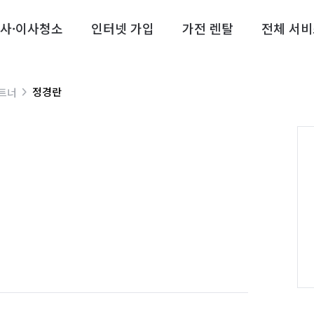
사·이사청소
인터넷 가입
가전 렌탈
전체 서비
정경란
트너