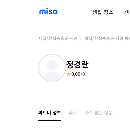
생활 청소
이
새집/헌집증후군 시공
새집/헌집증후군 시공 파
정경란
0.00
(
0
)
파트너 정보
후기
자주 묻는 질문