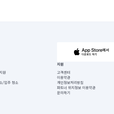
63-14-5-00019 |
지원
보) |
지원
고객센터
빌딩) B동 5층
이용약관
 미소
소/입주 청소
개인정보처리방침
 아닙니다.
파트너 위치정보 이용약관
게 있습니다.
문의하기