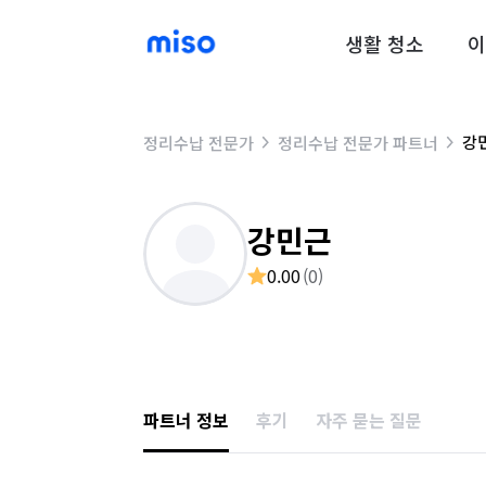
생활 청소
이
강
정리수납 전문가
정리수납 전문가 파트너
강민근
0.00
(
0
)
파트너 정보
후기
자주 묻는 질문