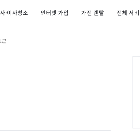
사·이사청소
인터넷 가입
가전 렌탈
전체 서비
민근