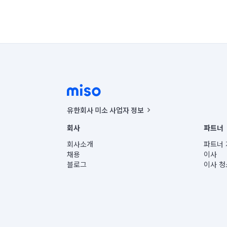
유한회사 미소 사업자 정보
사업자등록번호 : 291-87-00271 | 인허가번호 : 2016-32201
회사
파트너
통신판매신고번호 : 2024-서울종로-1400(공정거래위원회 정
대표이사 : CHING VICTOR COLUMBIA RHEE
회사소개
파트너 
주소 | 본사: 서울특별시 종로구 율곡로 6(중학동, 트윈트리
채용
이사
컨택센터 : 서울특별시 종로구 수송동 율곡로 24, 7층, 8층
블로그
이사 청
유한회사 미소는 통신판매중개자이며, 통신판매의 당사자가
상품, 상품정보, 거래에 관한 의무와 책임은 거래당사자에
언론 보도 관련 문의:
contact@getmiso.com
대표번호: 1577-8808
© 유한회사 미소. Miso, Inc. All Rights Reserved.