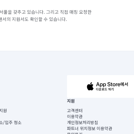
서풀을 갖추고 있습니다. 그리고 직접 매칭 요청한
랜서의 지원서도 확인할 수 있습니다.
63-14-5-00019 |
지원
보) |
지원
고객센터
빌딩) B동 5층
이용약관
 미소
소/입주 청소
개인정보처리방침
 아닙니다.
파트너 위치정보 이용약관
게 있습니다.