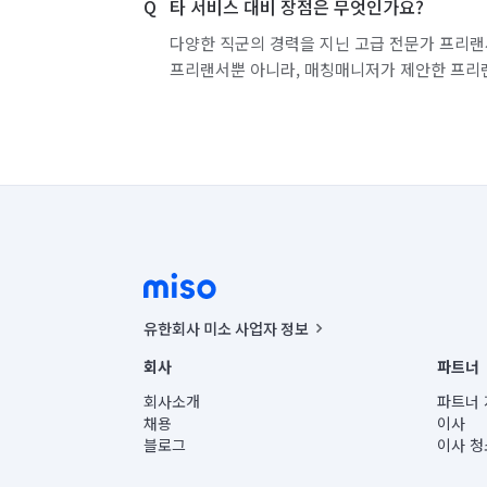
타 서비스 대비 장점은 무엇인가요?
다양한 직군의 경력을 지닌 고급 전문가 프리랜
프리랜서뿐 아니라, 매칭매니저가 제안한 프리
유한회사 미소 사업자 정보
사업자등록번호 : 291-87-00271 | 인허가번호 : 2016-32201
회사
파트너
통신판매신고번호 : 2024-서울종로-1400(공정거래위원회 정
대표이사 : CHING VICTOR COLUMBIA RHEE
회사소개
파트너 
주소 | 본사: 서울특별시 종로구 율곡로 6(중학동, 트윈트리
채용
이사
컨택센터 : 서울특별시 종로구 수송동 율곡로 24, 7층, 8층
블로그
이사 청
유한회사 미소는 통신판매중개자이며, 통신판매의 당사자가
상품, 상품정보, 거래에 관한 의무와 책임은 거래당사자에