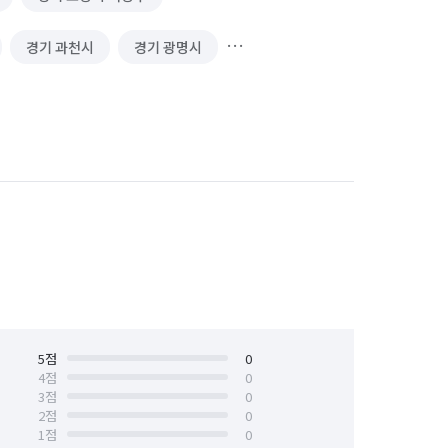
경기 과천시
경기 광명시
경기 김포시
경기 남양주시
 성남시 수정구
경기 성남시 중원구
경기 수원시 장안구
경기 수원시 팔달구
안산시 상록구
경기 안성시
경기 양주시
경기 양평군
경기 용인시 기흥구
5
점
0
4
점
0
3
점
0
경기 의왕시
경기 의정부시
2
점
0
1
점
0