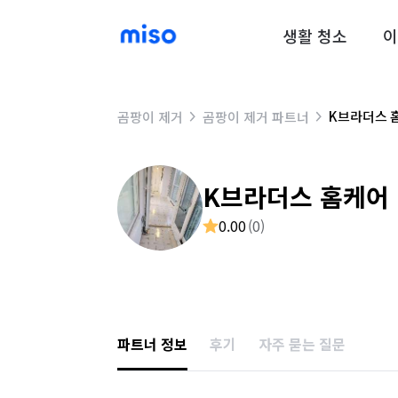
생활 청소
이
K브라더스 
곰팡이 제거
곰팡이 제거 파트너
K브라더스 홈케어
0.00
(
0
)
파트너 정보
후기
자주 묻는 질문