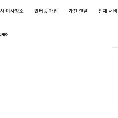
사·이사청소
인터넷 가입
가전 렌탈
전체 서비
홈케어