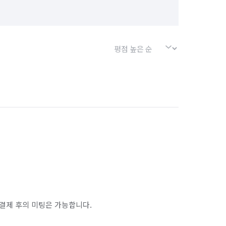
경기 포천시
경기 하남시
서울 강북구
서울 강서구
서울 금천구
서울 노원구
서울 마포구
서울 서대문구
서울 송파구
서울 양천구
서울 종로구
서울 중구
인천 남구
인천 남동구
인천 동구
인천 옹진군
인천 중구
결제 후의 미팅은 가능합니다.
경기 부천시 오정구
경기 화성시 동탄구