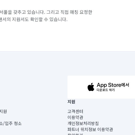
경기 화성시 병점구
서풀을 갖추고 있습니다. 그리고 직접 매칭 요청한
랜서의 지원서도 확인할 수 있습니다.
63-14-5-00019 |
지원
보) |
지원
고객센터
빌딩) B동 5층
이용약관
 미소
소/입주 청소
개인정보처리방침
 아닙니다.
파트너 위치정보 이용약관
게 있습니다.