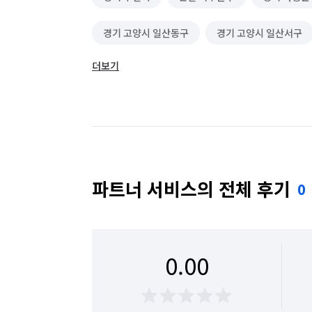
경기 고양시 일산동구
경기 고양시 일산서구
더보기
경기 광주시
경기 구리시
경기 군포시
경기 동두천시
경기 성남시 분당구
경기
경기 수원시 권선구
경기 수원시 영통구
경기 시흥시
경기 안산시 단원구
경기 
파트너 서비스의 전체 후기
0
경기 안양시 동안구
경기 안양시 만안구
경기 여주시
경기 연천군
경기 오산시
0.00
경기 용인시 수지구
경기 용인시 처인구