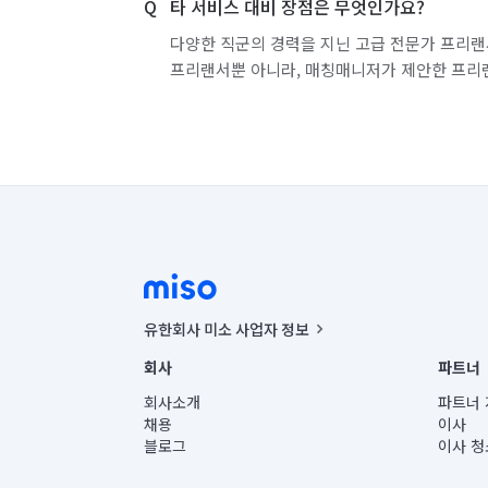
타 서비스 대비 장점은 무엇인가요?
경기 화성시 효행구
경기 화성시 만세구
다양한 직군의 경력을 지닌 고급 전문가 프리랜
프리랜서뿐 아니라, 매칭매니저가 제안한 프리
유한회사 미소 사업자 정보
사업자등록번호 : 291-87-00271 | 인허가번호 : 2016-32201
회사
파트너
통신판매신고번호 : 2024-서울종로-1400(공정거래위원회 정
대표이사 : CHING VICTOR COLUMBIA RHEE
회사소개
파트너 
주소 | 본사: 서울특별시 종로구 율곡로 6(중학동, 트윈트리
채용
이사
컨택센터 : 서울특별시 종로구 수송동 율곡로 24, 7층, 8층
블로그
이사 청
유한회사 미소는 통신판매중개자이며, 통신판매의 당사자가
상품, 상품정보, 거래에 관한 의무와 책임은 거래당사자에