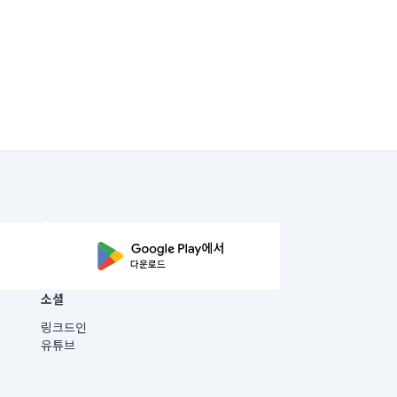
소셜
링크드인
유튜브