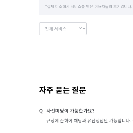
경기 이천시
경기 파주시
경기 평택시
*실제 미소에서 서비스를 받은 이용자들의 후기입니다.
경기 화성시
서울 강남구
서울 강동구
서울 관악구
서울 광진구
서울 구로구
서울 도봉구
서울 동대문구
서울 동작구
서울 서초구
서울 성동구
서울 성북구
서울 영등포구
서울 용산구
서울 은평구
자주 묻는 질문
서울 중랑구
인천 강화군
인천 계양구
사전미팅이 가능한가요?
인천 부평구
인천 서구
인천 연수구
규정에 준하여 채팅과 유선상담만 가능합니다. 
경기 부천시 소사구
경기 부천시 원미구