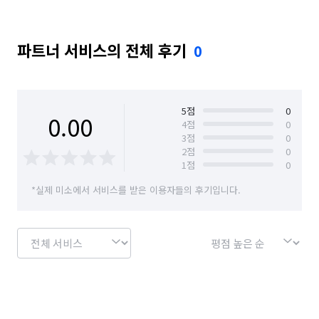
파트너 서비스의 전체 후기
0
5
점
0
0.00
4
점
0
3
점
0
2
점
0
1
점
0
*실제 미소에서 서비스를 받은 이용자들의 후기입니다.