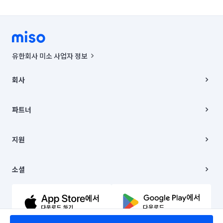
유한회사 미소 사업자 정보
사업자등록번호 : 291-87-00271 | 인허가번호 : 2016-3220163-14-5-
00019 |
회사
통신판매신고번호 : 2024-서울종로-1400(공정거래위원회 정보) |
대표이사 : CHING VICTOR COLUMBIA RHEE
회사소개
주소 | 본사: 서울특별시 종로구 율곡로 6(중학동, 트윈트리빌딩) B동 5층
채용
파트너
컨택센터 : 서울특별시 종로구 수송동 율곡로 24, 7층, 8층 미소
블로그
유한회사 미소는 통신판매중개자이며, 통신판매의 당사자가 아닙니다.
파트너 지원
상품, 상품정보, 거래에 관한 의무와 책임은 거래당사자에게 있습니다.
이사
지원
언론 보도 관련 문의:
contact@getmiso.com
이사 청소/입주 청소
대표번호: 1577-8808
고객센터
© 유한회사 미소. Miso, Inc. All Rights Reserved.
이용약관
소셜
개인정보처리방침
파트너 위치정보 이용약관
링크드인
문의하기
유튜브