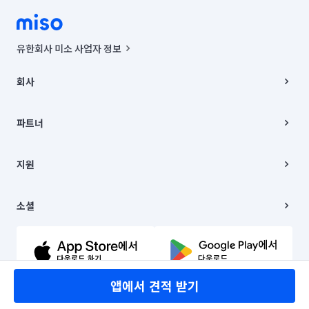
유한회사 미소 사업자 정보
사업자등록번호 : 291-87-00271 | 인허가번호 : 2016-3220163-14-5-
00019 |
회사
통신판매신고번호 : 2024-서울종로-1400(공정거래위원회 정보) |
대표이사 : CHING VICTOR COLUMBIA RHEE
회사소개
주소 | 본사: 서울특별시 종로구 율곡로 6(중학동, 트윈트리빌딩) B동 5층
채용
파트너
컨택센터 : 서울특별시 종로구 수송동 율곡로 24, 7층, 8층 미소
블로그
유한회사 미소는 통신판매중개자이며, 통신판매의 당사자가 아닙니다.
파트너 지원
상품, 상품정보, 거래에 관한 의무와 책임은 거래당사자에게 있습니다.
이사
지원
언론 보도 관련 문의:
contact@getmiso.com
이사 청소/입주 청소
대표번호: 1577-8808
고객센터
© 유한회사 미소. Miso, Inc. All Rights Reserved.
이용약관
소셜
개인정보처리방침
파트너 위치정보 이용약관
링크드인
문의하기
유튜브
앱에서 견적 받기