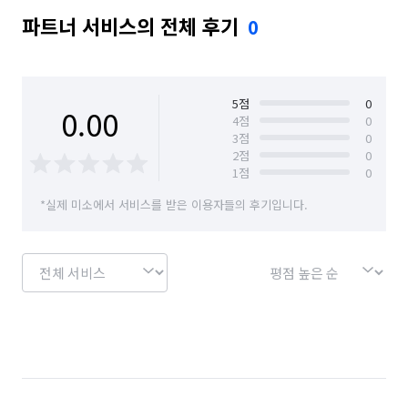
파트너 서비스의 전체 후기
0
5
점
0
0.00
4
점
0
3
점
0
2
점
0
1
점
0
*실제 미소에서 서비스를 받은 이용자들의 후기입니다.