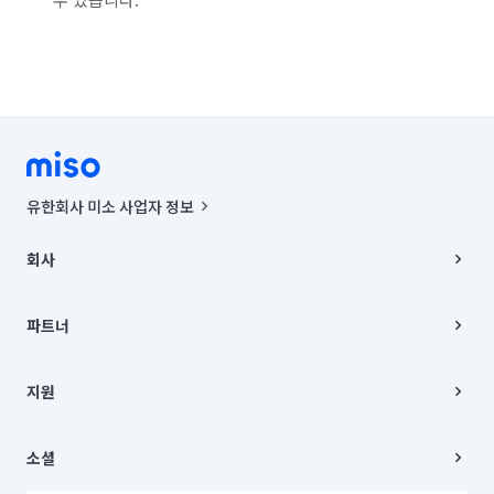
유한회사 미소 사업자 정보
사업자등록번호 : 291-87-00271 | 인허가번호 : 2016-3220163-14-5-
00019 |
회사
통신판매신고번호 : 2024-서울종로-1400(공정거래위원회 정보) |
대표이사 : CHING VICTOR COLUMBIA RHEE
회사소개
주소 | 본사: 서울특별시 종로구 율곡로 6(중학동, 트윈트리빌딩) B동 5층
채용
파트너
컨택센터 : 서울특별시 종로구 수송동 율곡로 24, 7층, 8층 미소
블로그
유한회사 미소는 통신판매중개자이며, 통신판매의 당사자가 아닙니다.
파트너 지원
상품, 상품정보, 거래에 관한 의무와 책임은 거래당사자에게 있습니다.
이사
지원
언론 보도 관련 문의:
contact@getmiso.com
이사 청소/입주 청소
대표번호: 1577-8808
고객센터
© 유한회사 미소. Miso, Inc. All Rights Reserved.
이용약관
소셜
개인정보처리방침