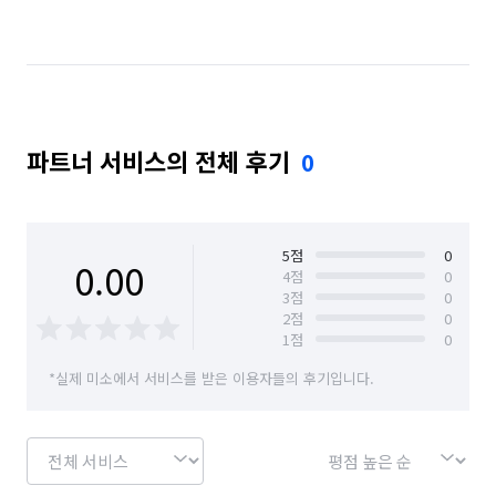
파트너 서비스의 전체 후기
0
5
점
0
0.00
4
점
0
3
점
0
2
점
0
1
점
0
*실제 미소에서 서비스를 받은 이용자들의 후기입니다.