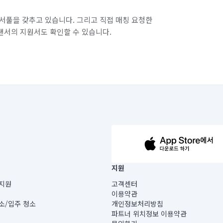
서풀을 갖추고 있습니다. 그리고 직접 매칭 요청한
랜서의 지원서도 확인할 수 있습니다.
63-14-5-00019 |
지원
보) |
지원
고객센터
빌딩) B동 5층
이용약관
 미소
소/입주 청소
개인정보처리방침
 아닙니다.
파트너 위치정보 이용약관
게 있습니다.