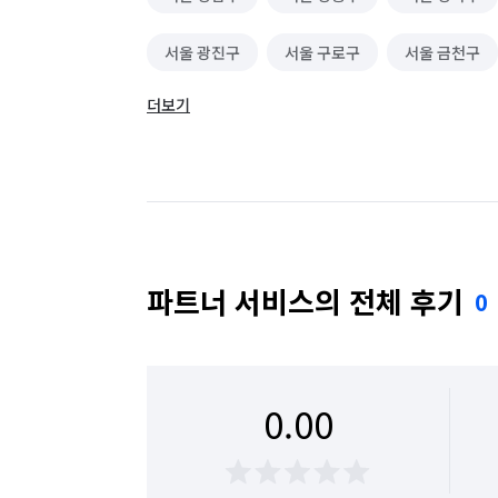
서울 광진구
서울 구로구
서울 금천구
더보기
서울 동대문구
서울 동작구
서울 마포구
서울 성동구
서울 성북구
서울 송파구
서울 용산구
서울 은평구
서울 종로구
파트너 서비스의 전체 후기
0
0.00