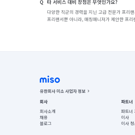
타 서비스 대비 장점은 무엇인가요?
다양한 직군의 경력을 지닌 고급 전문가 프리랜
프리랜서뿐 아니라, 매칭매니저가 제안한 프리
유한회사 미소 사업자 정보
사업자등록번호 : 291-87-00271 | 인허가번호 : 2016-32201
회사
파트너
통신판매신고번호 : 2024-서울종로-1400(공정거래위원회 정
대표이사 : CHING VICTOR COLUMBIA RHEE
회사소개
파트너 
주소 | 본사: 서울특별시 종로구 율곡로 6(중학동, 트윈트리
채용
이사
컨택센터 : 서울특별시 종로구 수송동 율곡로 24, 7층, 8층
블로그
이사 청
유한회사 미소는 통신판매중개자이며, 통신판매의 당사자가
상품, 상품정보, 거래에 관한 의무와 책임은 거래당사자에