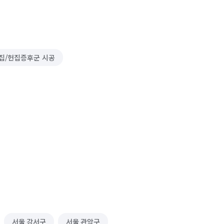
집/헌집증후군 시공
서울 강서구
서울 관악구