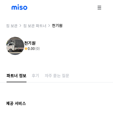
천기원
짐 보관
짐 보관 파트너
천기원
0.00
(
0
)
파트너 정보
후기
자주 묻는 질문
제공 서비스