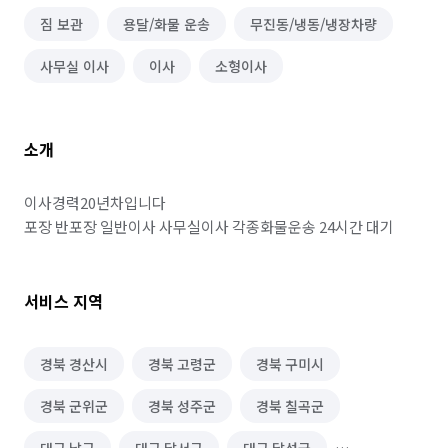
짐 보관
용달/화물 운송
무진동/냉동/냉장차량
사무실 이사
이사
소형이사
소개
이사경력20년차입니다

포장 반포장 일반이사 사무실이사 각종화물운송 24시간 대기
서비스 지역
경북 경산시
경북 고령군
경북 구미시
경북 군위군
경북 성주군
경북 칠곡군