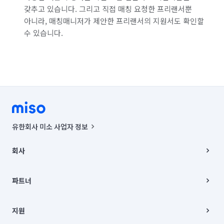
갖추고 있습니다. 그리고 직접 매칭 요청한 프리랜서뿐
아니라, 매칭매니저가 제안한 프리랜서의 지원서도 확인할
수 있습니다.
유한회사 미소 사업자 정보
사업자등록번호 : 291-87-00271 | 인허가번호 : 2016-3220163-14-5-
00019 |
회사
통신판매신고번호 : 2024-서울종로-1400(공정거래위원회 정보) |
대표이사 : CHING VICTOR COLUMBIA RHEE
회사소개
주소 | 본사: 서울특별시 종로구 율곡로 6(중학동, 트윈트리빌딩) B동 5층
채용
파트너
컨택센터 : 서울특별시 종로구 수송동 율곡로 24, 7층, 8층 미소
블로그
유한회사 미소는 통신판매중개자이며, 통신판매의 당사자가 아닙니다.
파트너 지원
상품, 상품정보, 거래에 관한 의무와 책임은 거래당사자에게 있습니다.
이사
지원
언론 보도 관련 문의:
contact@getmiso.com
이사 청소/입주 청소