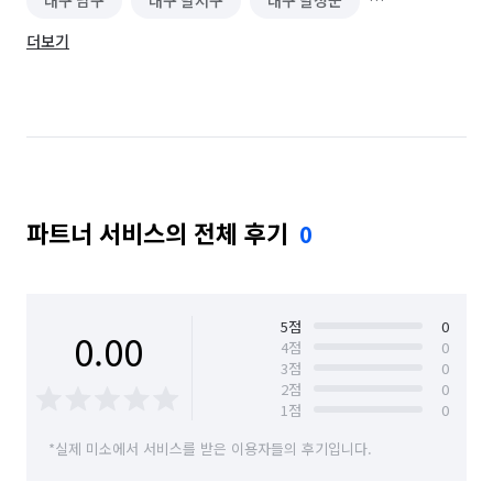
대구 남구
대구 달서구
대구 달성군
더보기
대구 동구
대구 북구
대구 서구
대구 수성구
대구 중구
대구 군위군
파트너 서비스의 전체 후기
0
5
점
0
0.00
4
점
0
3
점
0
2
점
0
1
점
0
*실제 미소에서 서비스를 받은 이용자들의 후기입니다.