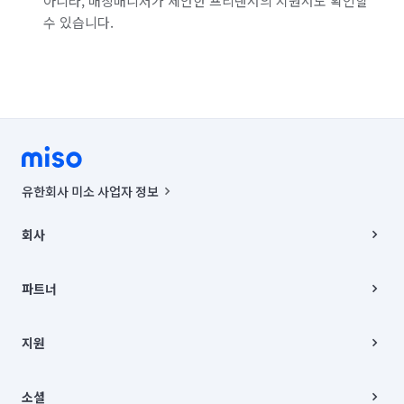
아니라, 매칭매니저가 제안한 프리랜서의 지원서도 확인할
수 있습니다.
유한회사 미소 사업자 정보
사업자등록번호 : 291-87-00271 | 인허가번호 : 2016-3220163-14-5-
00019 |
회사
통신판매신고번호 : 2024-서울종로-1400(공정거래위원회 정보) |
대표이사 : CHING VICTOR COLUMBIA RHEE
회사소개
주소 | 본사: 서울특별시 종로구 율곡로 6(중학동, 트윈트리빌딩) B동 5층
채용
파트너
컨택센터 : 서울특별시 종로구 수송동 율곡로 24, 7층, 8층 미소
블로그
유한회사 미소는 통신판매중개자이며, 통신판매의 당사자가 아닙니다.
파트너 지원
상품, 상품정보, 거래에 관한 의무와 책임은 거래당사자에게 있습니다.
이사
지원
언론 보도 관련 문의:
contact@getmiso.com
이사 청소/입주 청소
대표번호: 1577-8808
고객센터
© 유한회사 미소. Miso, Inc. All Rights Reserved.
이용약관
소셜