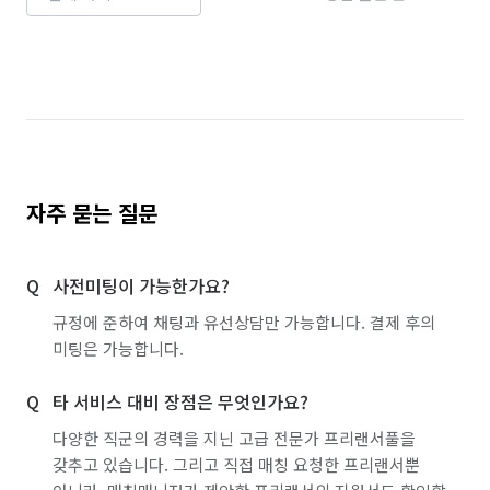
단기 사무직 알바
부분·피팅모델 알바
경리·회계·총무 알바
학교·도서관·교육기관 알바
공공기관·공기업·협회 알바
약국 알바
노래방·멀티방·만화카페 알바
자주 묻는 질문
백화점·면세점·아울렛 알바
마트·유통점 알바
농수산·청과·축산점 알바
PC방·오락실·게임장 알바
사전미팅이 가능한가요?
서점·문구·팬시점 알바
볼링·당구·스크린골프장 알바
규정에 준하여 채팅과 유선상담만 가능합니다. 결제 후의
미팅은 가능합니다.
인터넷쇼핑몰·소셜커머스·홈쇼핑 알바
타 서비스 대비 장점은 무엇인가요?
뷰티·헬스스토어 알바
스터디룸·독서실·고시원 알바
다양한 직군의 경력을 지닌 고급 전문가 프리랜서풀을
화훼·꽃집 알바
정리수납 전문가
갖추고 있습니다. 그리고 직접 매칭 요청한 프리랜서뿐