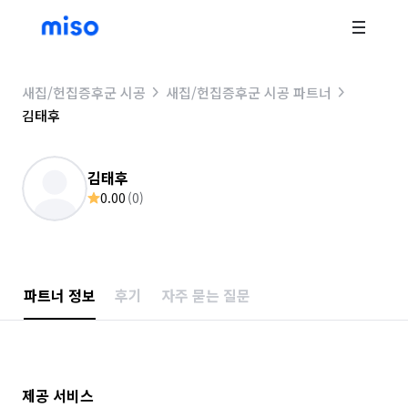
새집/헌집증후군 시공
새집/헌집증후군 시공 파트너
김태후
김태후
0.00
(
0
)
파트너 정보
후기
자주 묻는 질문
제공 서비스