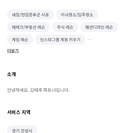
새집/헌집증후군 시공
이사청소/입주청소
재테크/부동산 레슨
주식 레슨
패션디자인 레슨
게임 레슨
인스타그램 계정 키우기
더보기
음식배달 심부름
운구 대행
쓰레기 배출/분리수거
택배 대행
편의점 심부름
온라인구매 대행
소개
물품 구매/배달
역할대행 심부름
기타 심부름
마트장보기 심부름
기타 집안일 심부름
안녕하세요. 김태후 파트너입니다.
동행 심부름
경조사 참석
택배 수거/보관
서비스 지역
하객 대행
소형물건 배달 심부름
문서작성 및 인터넷업무
입시·보습학원 알바
경기 안성시