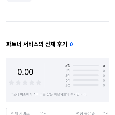
비서 알바
자료조사·리서치 알바
사무보조·문서작성 알바
신문·잡지·출판사 알바
방송사·프로덕션 알바
조명·음향·무대 알바
보조출연·방청 알바
가구·침구·생활소품점 알바
파트너 서비스의 전체 후기
0
이색테마·키즈카페 알바
놀이공원·테마파크 알바
찜질방·사우나·스파 알바
호텔·리조트·숙박시설 알바
5
점
0
0.00
방송스텝·촬영보조 알바
여행·캠프·레포츠 알바
4
점
0
3
점
0
2
점
0
영화·공연·전시장 알바
피트니스·스포츠 알바
1
점
0
편의점 알바
의류·잡화매장 알바
*실제 미소에서 서비스를 받은 이용자들의 후기입니다.
휴대폰·전자제품매장 알바
단기 매장관리·판매 알바
단기 문화·여가·생활 알바
단기 방송·미디어 알바