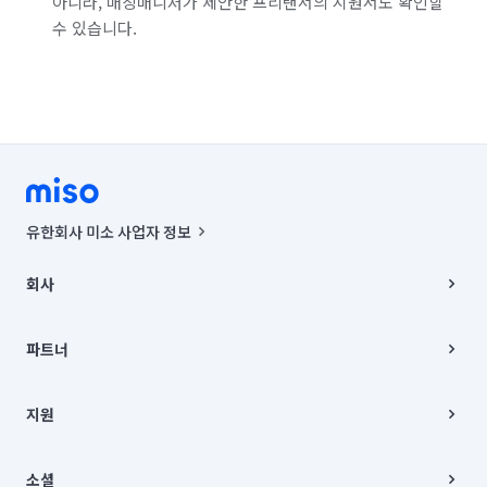
아니라, 매칭매니저가 제안한 프리랜서의 지원서도 확인할
수 있습니다.
유한회사 미소 사업자 정보
사업자등록번호 : 291-87-00271 | 인허가번호 : 2016-3220163-14-5-
00019 |
회사
통신판매신고번호 : 2024-서울종로-1400(공정거래위원회 정보) |
대표이사 : CHING VICTOR COLUMBIA RHEE
회사소개
주소 | 본사: 서울특별시 종로구 율곡로 6(중학동, 트윈트리빌딩) B동 5층
채용
파트너
컨택센터 : 서울특별시 종로구 수송동 율곡로 24, 7층, 8층 미소
블로그
유한회사 미소는 통신판매중개자이며, 통신판매의 당사자가 아닙니다.
파트너 지원
상품, 상품정보, 거래에 관한 의무와 책임은 거래당사자에게 있습니다.
이사
지원
언론 보도 관련 문의:
contact@getmiso.com
이사 청소/입주 청소
대표번호: 1577-8808
고객센터
© 유한회사 미소. Miso, Inc. All Rights Reserved.
이용약관
소셜