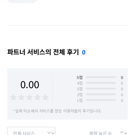
파트너 서비스의 전체 후기
0
5
점
0
0.00
4
점
0
3
점
0
2
점
0
1
점
0
*실제 미소에서 서비스를 받은 이용자들의 후기입니다.