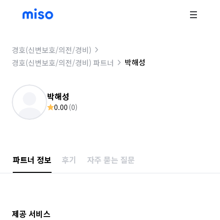
경호(신변보호/의전/경비)
박해성
경호(신변보호/의전/경비) 파트너
박해성
0.00
(
0
)
파트너 정보
후기
자주 묻는 질문
제공 서비스