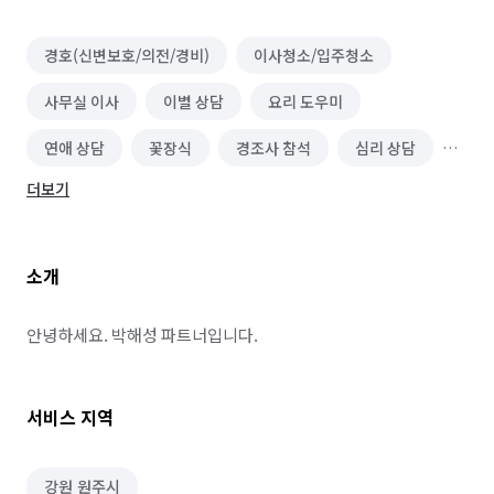
경호(신변보호/의전/경비)
이사청소/입주청소
사무실 이사
이별 상담
요리 도우미
연애 상담
꽃장식
경조사 참석
심리 상담
더보기
정리수납 전문가
이사
소형이사
소개
안녕하세요. 박해성 파트너입니다.
서비스 지역
강원 원주시