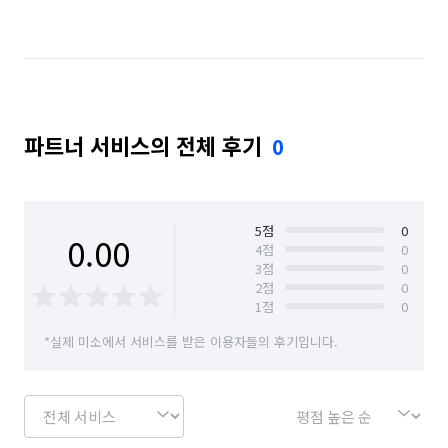
파트너 서비스의 전체 후기
0
5
점
0
0.00
4
점
0
3
점
0
2
점
0
1
점
0
*실제 미소에서 서비스를 받은 이용자들의 후기입니다.