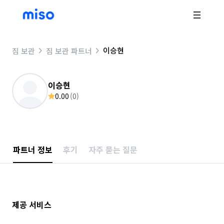
이승현
짐 보관
짐 보관 파트너
이승현
0.00
(
0
)
파트너 정보
후기
자주 묻는 질문
제공 서비스