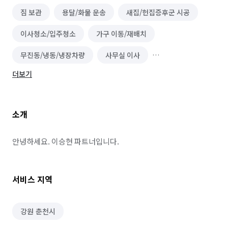
짐 보관
용달/화물 운송
새집/헌집증후군 시공
이사청소/입주청소
가구 이동/재배치
무진동/냉동/냉장차량
사무실 이사
더보기
정리수납 전문가
이사
소형이사
소개
안녕하세요. 이승현 파트너입니다.
서비스 지역
강원 춘천시