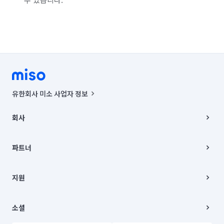
유한회사 미소 사업자 정보
사업자등록번호 : 291-87-00271 | 인허가번호 : 2016-3220163-14-5-
00019 |
회사
통신판매신고번호 : 2024-서울종로-1400(공정거래위원회 정보) |
대표이사 : CHING VICTOR COLUMBIA RHEE
회사소개
주소 | 본사: 서울특별시 종로구 율곡로 6(중학동, 트윈트리빌딩) B동 5층
채용
파트너
컨택센터 : 서울특별시 종로구 수송동 율곡로 24, 7층, 8층 미소
블로그
유한회사 미소는 통신판매중개자이며, 통신판매의 당사자가 아닙니다.
파트너 지원
상품, 상품정보, 거래에 관한 의무와 책임은 거래당사자에게 있습니다.
이사
지원
언론 보도 관련 문의:
contact@getmiso.com
이사 청소/입주 청소
대표번호: 1577-8808
고객센터
© 유한회사 미소. Miso, Inc. All Rights Reserved.
이용약관
소셜
개인정보처리방침