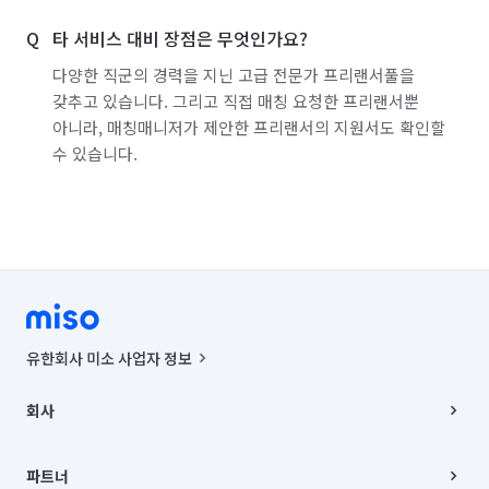
경기 파주시
경기 평택시
경기 포천시
타 서비스 대비 장점은 무엇인가요?
경기 하남시
경기 화성시
경남 거제시
다양한 직군의 경력을 지닌 고급 전문가 프리랜서풀을
갖추고 있습니다. 그리고 직접 매칭 요청한 프리랜서뿐
경남 거창군
경남 고성군
경남 김해시
아니라, 매칭매니저가 제안한 프리랜서의 지원서도 확인할
수 있습니다.
경남 남해군
경남 밀양시
경남 사천시
경남 산청군
경남 양산시
경남 의령군
경남 진주시
경남 창녕군
경남 창원시 마산합포구
경남 창원시 마산회원구
경남 창원시 성산구
경남 창원시 의창구
경남 창원시 진해구
유한회사 미소 사업자 정보
경남 통영시
경남 하동군
경남 함안군
사업자등록번호 : 291-87-00271 | 인허가번호 : 2016-3220163-14-5-
00019 |
회사
통신판매신고번호 : 2024-서울종로-1400(공정거래위원회 정보) |
경남 함양군
경남 합천군
경북 경산시
대표이사 : CHING VICTOR COLUMBIA RHEE
회사소개
주소 | 본사: 서울특별시 종로구 율곡로 6(중학동, 트윈트리빌딩) B동 5층
채용
파트너
경북 경주시
경북 고령군
경북 구미시