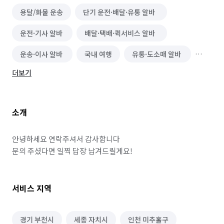
용달/화물 운송
단기 운전·배달·유통 알바
운전·기사 알바
배달·택배·퀵서비스 알바
운송·이사 알바
국내 여행
유통·도소매 알바
더보기
음식배달 심부름
운구 대행
택배 대행
물품 구매/배달
역할대행 심부름
하객 대행
소개
소형물건 배달 심부름
단기 서비스·행사 알바
여행·캠프·레포츠 알바
피트니스·스포츠 알바
안녕하세요 연락주셔서 감사합니다

문의 주셨다면 일찍 답장 남겨드릴게요!
이사
소형이사
서비스 지역
경기 부천시
세종 자치시
인천 미추홀구