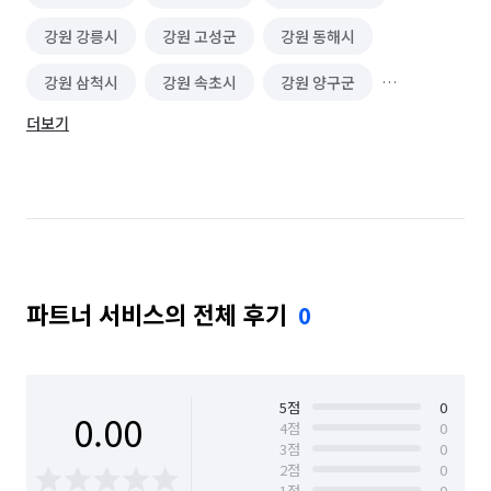
강원 강릉시
강원 고성군
강원 동해시
강원 삼척시
강원 속초시
강원 양구군
더보기
강원 양양군
강원 영월군
강원 원주시
강원 인제군
강원 정선군
강원 철원군
강원 춘천시
강원 태백시
강원 평창군
강원 홍천군
강원 화천군
강원 횡성군
파트너 서비스의 전체 후기
0
경기 가평군
경기 고양시 덕양구
경기 고양시 일산동구
경기 고양시 일산서구
경기 과천시
경기 광명시
경기 광주시
5
점
0
0.00
4
점
0
3
점
0
경기 구리시
경기 군포시
경기 김포시
2
점
0
1
점
0