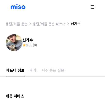
신기수
용달/화물 운송
용달/화물 운송 파트너
신기수
0.00
(
0
)
파트너 정보
후기
자주 묻는 질문
제공 서비스