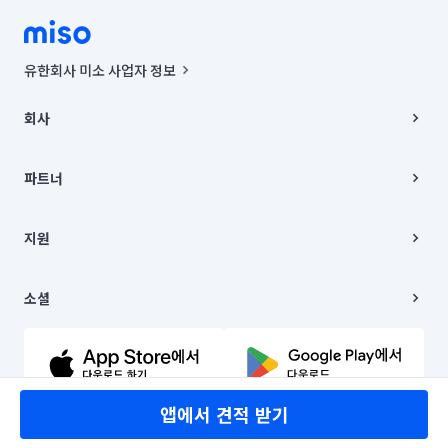
유한회사 미소 사업자 정보
사업자등록번호 : 291-87-00271 | 인허가번호 : 2016-3220163-14-5-
00019 |
회사
통신판매신고번호 : 2024-서울종로-1400(공정거래위원회 정보) |
대표이사 : CHING VICTOR COLUMBIA RHEE
회사소개
주소 | 본사: 서울특별시 종로구 율곡로 6(중학동, 트윈트리빌딩) B동 5층
채용
파트너
컨택센터 : 서울특별시 종로구 수송동 율곡로 24, 7층, 8층 미소
블로그
유한회사 미소는 통신판매중개자이며, 통신판매의 당사자가 아닙니다.
파트너 지원
상품, 상품정보, 거래에 관한 의무와 책임은 거래당사자에게 있습니다.
이사
지원
언론 보도 관련 문의:
contact@getmiso.com
이사 청소/입주 청소
대표번호: 1577-8808
고객센터
© 유한회사 미소. Miso, Inc. All Rights Reserved.
이용약관
소셜
개인정보처리방침
파트너 위치정보 이용약관
링크드인
문의하기
유튜브
앱에서 견적 받기