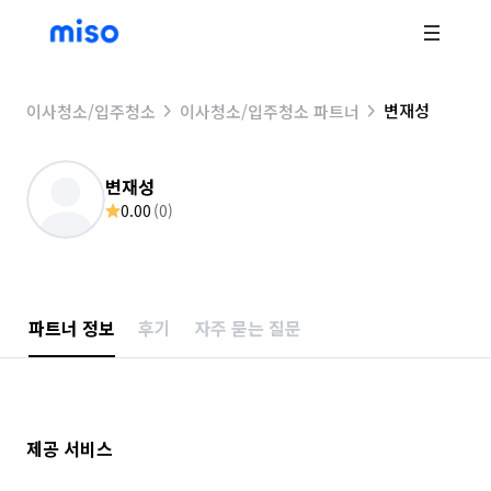
변재성
이사청소/입주청소
이사청소/입주청소 파트너
변재성
0.00
(
0
)
파트너 정보
후기
자주 묻는 질문
제공 서비스