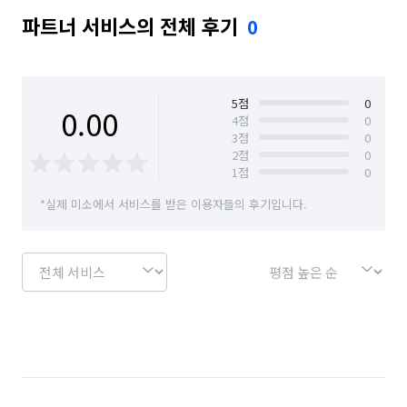
파트너 서비스의 전체 후기
0
5
점
0
0.00
4
점
0
3
점
0
2
점
0
1
점
0
*실제 미소에서 서비스를 받은 이용자들의 후기입니다.