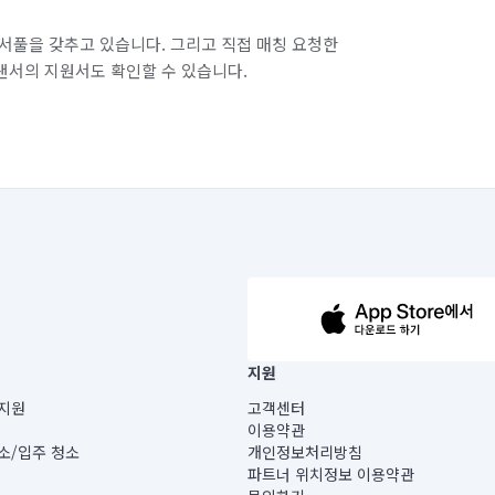
충남 보령시
충남 부여군
서풀을 갖추고 있습니다. 그리고 직접 매칭 요청한
랜서의 지원서도 확인할 수 있습니다.
충남 예산군
충남 천안시 동남구
태안군
충남 홍성군
충북 괴산군
충북 옥천군
충북 음성군
충북 청주시 상당구
충북 청주시 흥덕구
충북 충주시
63-14-5-00019 |
지원
경기 부천시 오정구
경기 화성시 동탄구
보) |
지원
고객센터
빌딩) B동 5층
이용약관
경기 화성시 병점구
 미소
소/입주 청소
개인정보처리방침
 아닙니다.
파트너 위치정보 이용약관
게 있습니다.