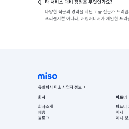
타 서비스 대비 장점은 무엇인가요?
충남 금산군
충남 논산시
충남 당진시
다양한 직군의 경력을 지닌 고급 전문가 프리랜
프리랜서뿐 아니라, 매칭매니저가 제안한 프리
충남 서산시
충남 서천군
충남 아산시
충남 천안시 서북구
충남 청양군
충남 
충북 단양군
충북 보은군
충북 영동군
충북 제천시
충북 증평군
충북 진천군
충북 청주시 서원구
충북 청주시 청원구
유한회사 미소 사업자 정보
사업자등록번호 : 291-87-00271 | 인허가번호 : 2016-32201
회사
파트너
경기 부천시 소사구
경기 부천시 원미구
통신판매신고번호 : 2024-서울종로-1400(공정거래위원회 정
대표이사 : CHING VICTOR COLUMBIA RHEE
회사소개
파트너 
주소 | 본사: 서울특별시 종로구 율곡로 6(중학동, 트윈트리
채용
이사
경기 화성시 효행구
경기 화성시 만세구
컨택센터 : 서울특별시 종로구 수송동 율곡로 24, 7층, 8층
블로그
이사 청
유한회사 미소는 통신판매중개자이며, 통신판매의 당사자가
상품, 상품정보, 거래에 관한 의무와 책임은 거래당사자에