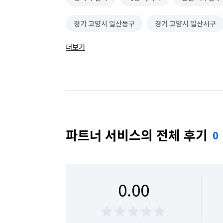
경기 고양시 일산동구
경기 고양시 일산서구
더보기
경기 광주시
경기 구리시
경기 군포시
경기 동두천시
경기 성남시 분당구
경기
경기 수원시 권선구
경기 수원시 영통구
경기 시흥시
경기 안산시 단원구
경기 
파트너 서비스의 전체 후기
0
경기 안양시 동안구
경기 안양시 만안구
경기 여주시
경기 연천군
경기 오산시
0.00
경기 용인시 수지구
경기 용인시 처인구