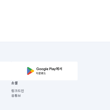
소셜
링크드인
유튜브