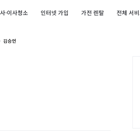
사·이사청소
인터넷 가입
가전 렌탈
전체 서비
김승언