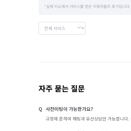
경기 이천시
경기 파주시
경기 평택시
*실제 미소에서 서비스를 받은 이용자들의 후기입니다.
경기 화성시
대전 대덕구
대전 동구
서울 강남구
서울 강동구
서울 강북구
서울 광진구
서울 구로구
서울 금천구
서울 동대문구
서울 동작구
서울 마포구
서울 성동구
서울 성북구
서울 송파구
자주 묻는 질문
서울 용산구
서울 은평구
서울 종로구
사전미팅이 가능한가요?
인천 강화군
인천 계양구
인천 남구
규정에 준하여 채팅과 유선상담만 가능합니다. 
인천 서구
인천 연수구
인천 옹진군