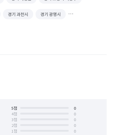
경기 과천시
경기 광명시
경기 김포시
경기 남양주시
 성남시 수정구
경기 성남시 중원구
경기 수원시 장안구
경기 수원시 팔달구
안산시 상록구
경기 안성시
경기 양주시
경기 양평군
경기 용인시 기흥구
5
점
0
4
점
0
3
점
0
경기 의왕시
경기 의정부시
2
점
0
1
점
0