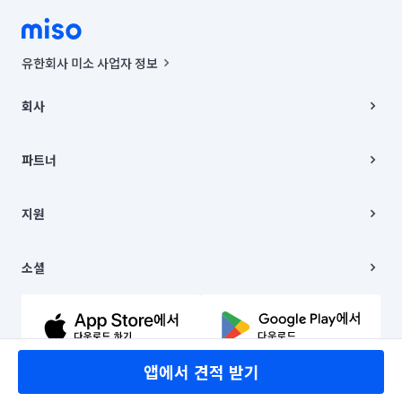
유한회사 미소 사업자 정보
사업자등록번호 : 291-87-00271 | 인허가번호 : 2016-3220163-14-5-
00019 |
회사
통신판매신고번호 : 2024-서울종로-1400(공정거래위원회 정보) |
대표이사 : CHING VICTOR COLUMBIA RHEE
회사소개
주소 | 본사: 서울특별시 종로구 율곡로 6(중학동, 트윈트리빌딩) B동 5층
채용
파트너
컨택센터 : 서울특별시 종로구 수송동 율곡로 24, 7층, 8층 미소
블로그
유한회사 미소는 통신판매중개자이며, 통신판매의 당사자가 아닙니다.
파트너 지원
상품, 상품정보, 거래에 관한 의무와 책임은 거래당사자에게 있습니다.
이사
지원
언론 보도 관련 문의:
contact@getmiso.com
이사 청소/입주 청소
대표번호: 1577-8808
고객센터
© 유한회사 미소. Miso, Inc. All Rights Reserved.
이용약관
소셜
개인정보처리방침
파트너 위치정보 이용약관
링크드인
문의하기
유튜브
앱에서 견적 받기