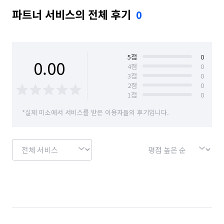
파트너 서비스의 전체 후기
0
5
점
0
0.00
4
점
0
3
점
0
2
점
0
1
점
0
*실제 미소에서 서비스를 받은 이용자들의 후기입니다.