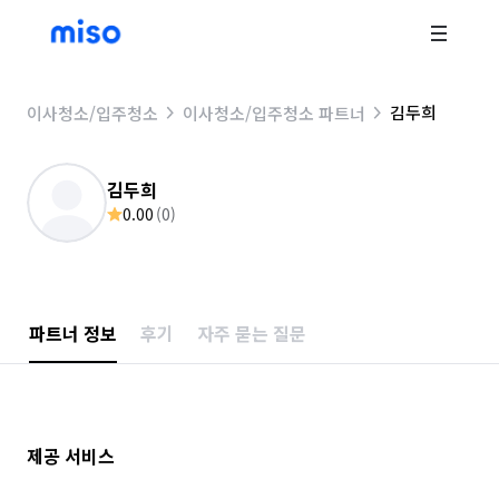
김두희
이사청소/입주청소
이사청소/입주청소 파트너
김두희
0.00
(
0
)
파트너 정보
후기
자주 묻는 질문
제공 서비스