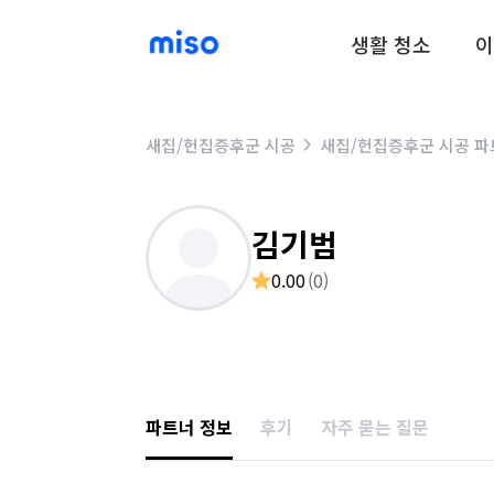
생활 청소
이
새집/헌집증후군 시공
새집/헌집증후군 시공 파
김기범
0.00
(
0
)
파트너 정보
후기
자주 묻는 질문