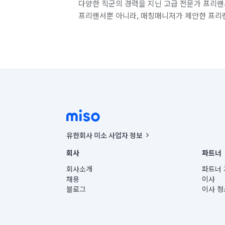
다양한 직군의 경력을 지닌 고급 전문가 프리랜
프리랜서뿐 아니라, 매칭매니저가 제안한 프리
유한회사 미소 사업자 정보
사업자등록번호 : 291-87-00271 | 인허가번호 : 2016-32201
회사
파트너
통신판매신고번호 : 2024-서울종로-1400(공정거래위원회 정
대표이사 : CHING VICTOR COLUMBIA RHEE
회사소개
파트너 
주소 | 본사: 서울특별시 종로구 율곡로 6(중학동, 트윈트리
채용
이사
컨택센터 : 서울특별시 종로구 수송동 율곡로 24, 7층, 8층
블로그
이사 청
유한회사 미소는 통신판매중개자이며, 통신판매의 당사자가
상품, 상품정보, 거래에 관한 의무와 책임은 거래당사자에
언론 보도 관련 문의:
contact@getmiso.com