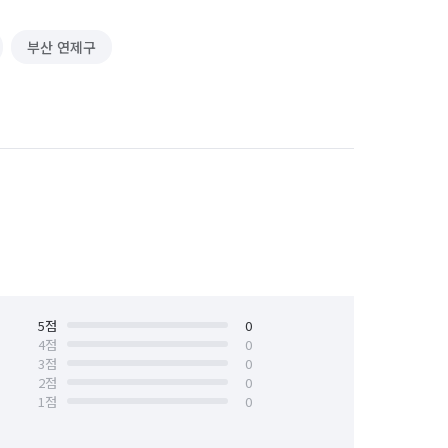
부산 연제구
5
점
0
4
점
0
3
점
0
2
점
0
1
점
0