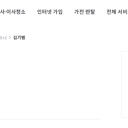
사·이사청소
인터넷 가입
가전 렌탈
전체 서비
김기범
트너