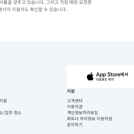
서풀을 갖추고 있습니다. 그리고 직접 매칭 요청한
랜서의 지원서도 확인할 수 있습니다.
63-14-5-00019 |
지원
보) |
지원
고객센터
빌딩) B동 5층
이용약관
 미소
소/입주 청소
개인정보처리방침
 아닙니다.
파트너 위치정보 이용약관
게 있습니다.
문의하기