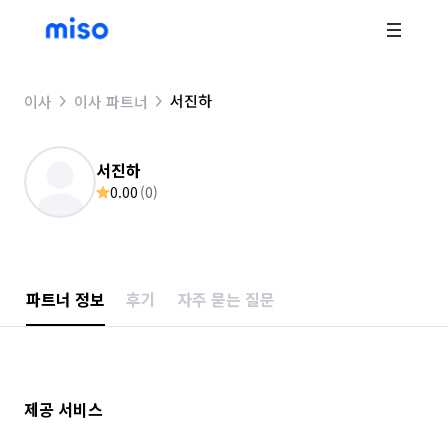
서진하
이사
이사 파트너
서진하
0.00
(
0
)
파트너 정보
후기
자주 묻는 질문
제공 서비스