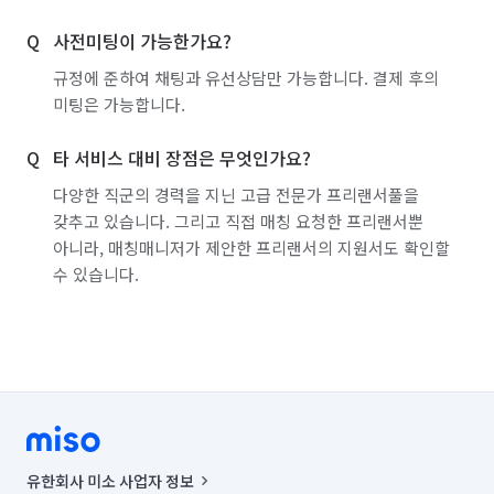
부산 기장군
부산 남구
부산 동구
진행합니다.

사전미팅이 가능한가요?
부산 동래구
부산 부산진구
부산 북구
*위생 마무리: 전반적인 바닥 청소는 물론, 공간 전체의 쾌적한 새 
규정에 준하여 채팅과 유선상담만 가능합니다. 결제 후의
부산 사상구
부산 사하구
부산 서구
출발을 위해 피톤치드 살균 소독 서비스로 완벽하게 마무리해 
미팅은 가능합니다.
드립니다.

부산 수영구
부산 연제구
부산 영도구
타 서비스 대비 장점은 무엇인가요?
약속된 조건 그 이상의 인력과 차원이 다른 서비스로 감동을 
부산 중구
부산 해운대구
울산 남구
다양한 직군의 경력을 지닌 고급 전문가 프리랜서풀을
드리겠습니다.
갖추고 있습니다. 그리고 직접 매칭 요청한 프리랜서뿐
울산 동구
울산 북구
울산 울주군
울산 중구
아니라, 매칭매니저가 제안한 프리랜서의 지원서도 확인할
수 있습니다.
대구 군위군
유한회사 미소 사업자 정보