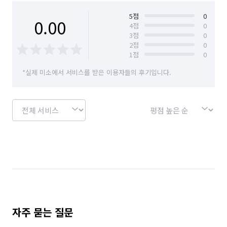
반드시 내부에 1회용 깨끗한 비닐 포장을 선행한 후, 외부에 전용 
경북 구미시
경북 군위군
경북 김천시
커버를 한 번 더 씌워 완벽하게 보호합니다.

5
점
0
0.00
4
점
0
3
점
0
경북 문경시
경북 봉화군
경북 상주시
4. 이사 후 바로 일상 가능! 프리미엄 정리·청소 서비스

2
점
0
짐만 내려놓고 가는 이사는 하지 않습니다. 정리수납 전문가의 
1
점
0
경북 성주군
경북 안동시
경북 영덕군
손길로 이사 당일 바로 편리한 생활을 하실 수 있도록 마무리에 
*실제 미소에서 서비스를 받은 이용자들의 후기입니다.
가장 큰 공을 들입니다.

경북 영양군
경북 영주시
경북 영천시
경북 예천군
경북 울릉군
경북 울진군
*옷방 정리정돈: 계절별, 의류 종류별(아우터, 상의, 하의 등), 
그리고 색상별로 분류하여 사용하기 가장 편리한 동선에 맞춰 
경북 의성군
경북 청도군
경북 청송군
흐트러짐 없이 깔끔하게 수납해 드립니다.

경북 칠곡군
경북 포항시 남구
경북 포항시 북구
*주방 수납: 깨지기 쉬운 식기류는 안전하게 배치하고, 자주 쓰는 
조리도구와 양념통은 고객님의 평소 요리 습관을 고려하여 용도별
대구 남구
대구 달서구
대구 달성군
·동선별로 완벽하게 자리를 잡아드립니다.

대구 동구
대구 북구
대구 서구
대구 수성구
*냉장고 내부 청소: 냉동·냉장 식품을 신선하게 보관 및 이동하는 
대구 중구
부산 강서구
부산 금정구
자주 묻는 질문
것은 물론, 수납 전 냉장고 내부의 선반과 칸막이를 전면 분리하여 
찌든 때와 오염을 깨끗이 닦아내는 위생 청소를 기본으로 