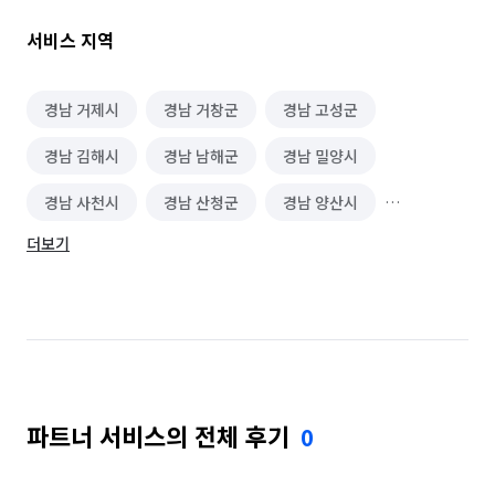
작업합니다. 

서비스 지역
2. 스크래치 제로! 철저한 공간 보강

작업 시작 전, 소중한 새집과 정든 집의 이동 동선을 따라 바닥 및 
벽면에 작은 흠집도 생기지 않도록 두꺼운 전용 보강재를 
경남 거제시
경남 거창군
경남 고성군
철저하게 설치한 후 안전하게 이사를 진행합니다.

경남 김해시
경남 남해군
경남 밀양시
3. 파손 불가! 가구·가전 고강도 2~3중 안심 포장 시스템

경남 사천시
경남 산청군
경남 양산시
물품의 특성에 맞춰 특수 제작된 포장재로 완벽한 충격 차단 
시스템을 가동합니다.

더보기
경남 의령군
경남 진주시
경남 창녕군
*대형 가구 및 가전: 고가의 가전이나 원목 가구 등은 미세한 
경남 창원시 마산합포구
경남 창원시 마산회원구
긁힘도 방지하기 위해 1차로 부드러운 전용 패드와 랩으로 
경남 창원시 성산구
경남 창원시 의창구
꼼꼼하게 감싼 후, 2차로 충격 흡수용 커버를 입혀 2~3중으로 
두껍게 포장합니다. 모서리 하나, 전선 한 가닥까지 완벽하게 
경남 창원시 진해구
경남 통영시
경남 하동군
보호하여 안전하게 운송합니다.

파트너 서비스의 전체 후기
0
경남 함안군
경남 함양군
경남 합천군
*침대 매트리스 및 이불: 피부에 직접 닿는 위생 물품은 절대 
재사용 커버만 쓰지 않습니다. 오염을 완벽히 차단하기 위해 
경북 경산시
경북 경주시
경북 고령군