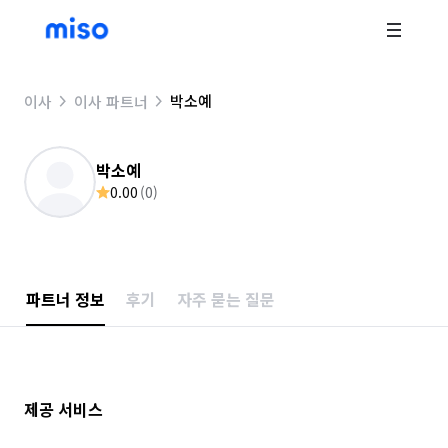
박소예
이사
이사 파트너
박소예
0.00
(
0
)
파트너 정보
후기
자주 묻는 질문
제공 서비스