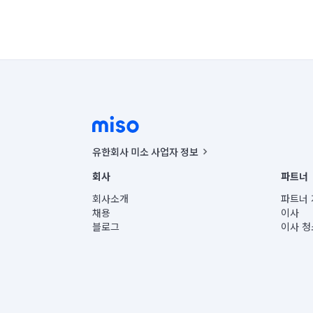
유한회사 미소 사업자 정보
사업자등록번호 : 291-87-00271 | 인허가번호 : 2016-32201
회사
파트너
통신판매신고번호 : 2024-서울종로-1400(공정거래위원회 정
대표이사 : CHING VICTOR COLUMBIA RHEE
회사소개
파트너 
주소 | 본사: 서울특별시 종로구 율곡로 6(중학동, 트윈트리
채용
이사
컨택센터 : 서울특별시 종로구 수송동 율곡로 24, 7층, 8층
블로그
이사 청
유한회사 미소는 통신판매중개자이며, 통신판매의 당사자가
상품, 상품정보, 거래에 관한 의무와 책임은 거래당사자에
언론 보도 관련 문의:
contact@getmiso.com
대표번호: 1577-8808
© 유한회사 미소. Miso, Inc. All Rights Reserved.