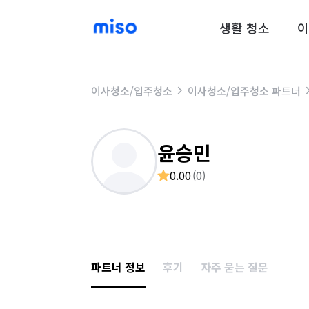
생활 청소
이
이사청소/입주청소
이사청소/입주청소 파트너
윤승민
0.00
(
0
)
파트너 정보
후기
자주 묻는 질문