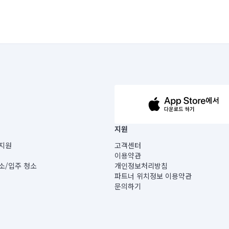
63-14-5-00019 |
지원
보) |
지원
고객센터
빌딩) B동 5층
이용약관
 미소
소/입주 청소
개인정보처리방침
 아닙니다.
파트너 위치정보 이용약관
게 있습니다.
문의하기