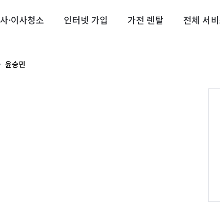
사·이사청소
인터넷 가입
가전 렌탈
전체 서비
윤승민