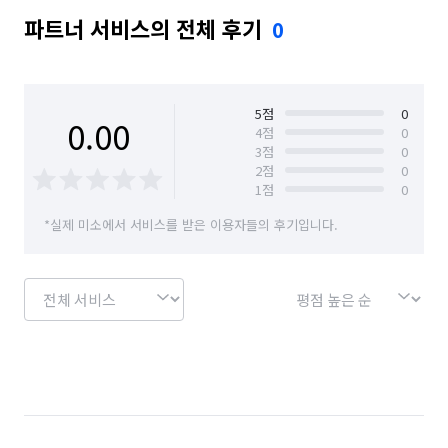
파트너 서비스의 전체 후기
0
5
점
0
0.00
4
점
0
3
점
0
2
점
0
1
점
0
*실제 미소에서 서비스를 받은 이용자들의 후기입니다.