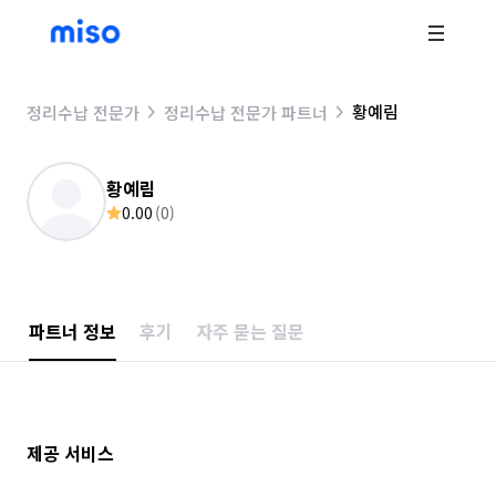
황예림
정리수납 전문가
정리수납 전문가 파트너
황예림
0.00
(
0
)
파트너 정보
후기
자주 묻는 질문
제공 서비스