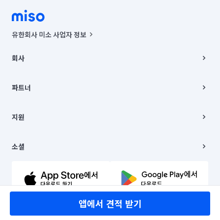
유한회사 미소 사업자 정보
사업자등록번호 : 291-87-00271 | 인허가번호 : 2016-3220163-14-5-
00019 |
회사
통신판매신고번호 : 2024-서울종로-1400(공정거래위원회 정보) |
대표이사 : CHING VICTOR COLUMBIA RHEE
회사소개
주소 | 본사: 서울특별시 종로구 율곡로 6(중학동, 트윈트리빌딩) B동 5층
채용
파트너
컨택센터 : 서울특별시 종로구 수송동 율곡로 24, 7층, 8층 미소
블로그
유한회사 미소는 통신판매중개자이며, 통신판매의 당사자가 아닙니다.
파트너 지원
상품, 상품정보, 거래에 관한 의무와 책임은 거래당사자에게 있습니다.
이사
지원
언론 보도 관련 문의:
contact@getmiso.com
이사 청소/입주 청소
대표번호: 1577-8808
고객센터
© 유한회사 미소. Miso, Inc. All Rights Reserved.
이용약관
소셜
개인정보처리방침
파트너 위치정보 이용약관
링크드인
문의하기
유튜브
앱에서 견적 받기